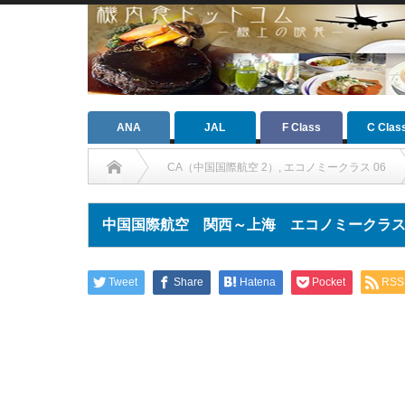
ANA
JAL
F Class
C Clas
CA（中国国際航空 2）
,
エコノミークラス 06
中国国際航空 関西～上海 エコノミークラ
Tweet
Share
Hatena
Pocket
RSS