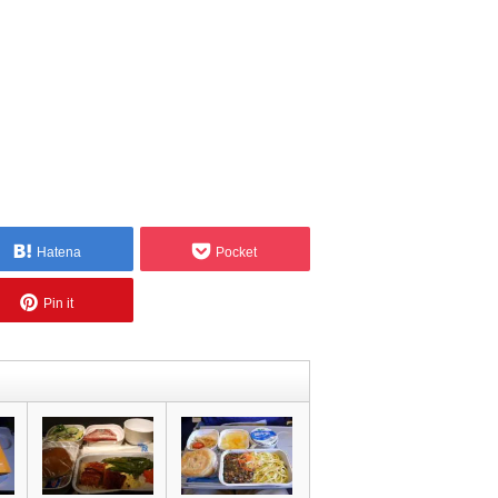
Hatena
Pocket
Pin it