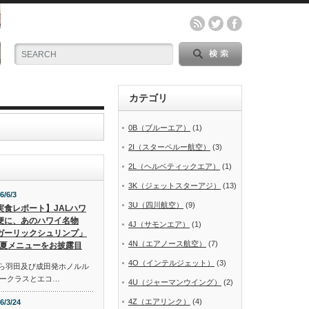
カテゴリ
0B（ブルーエア）
(1)
2I（スターペルー航空）
(3)
2L（ヘルベティックエア）
(1)
3K（ジェットスターアジ）
(13)
6/6/3
3U（四川航空）
(9)
実食レポート】JALハワ
便に、あのハワイ名物
4J（サモンエア）
(1)
ガーリックシュリンプ」
4N（エアノース航空）
(7)
夏メニューをお披露目
4O（インテルジェット）
(3)
から羽田及び成田発ホノルル
ークラスとエコ…
4U（ジャーマンウイング）
(2)
4Z（エアリンク）
(4)
6/3/24