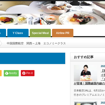
s
Y Class
Special Meal
Airline PR
中国国際航空 関西～上海 エコノミークラス
おすすめ記事
ス
202
【
feedly
Pin it
イ
「
が登場！国際線国内線の
日本航空JALは、6月1日
行きのプレミアムエコノミ
202