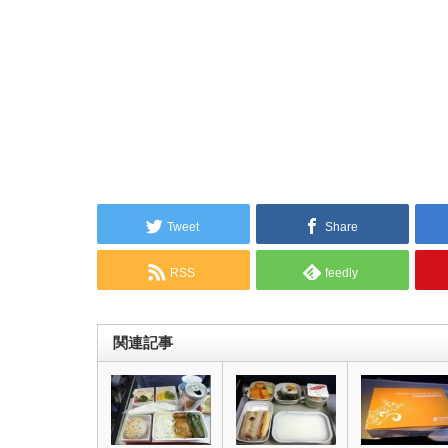
Tweet
Share
RSS
feedly
関連記事