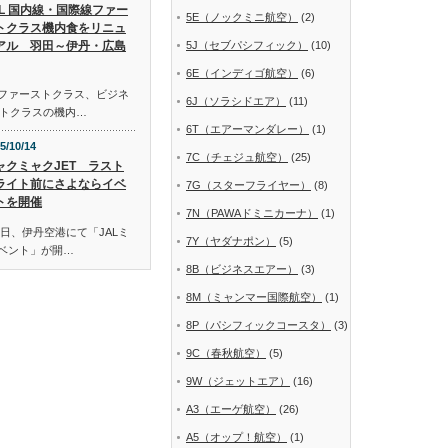
AL 国内線・国際線ファー
5E（ノックミニ航空）
(2)
トクラス機内食をリニュ
アル 羽田～伊丹・広島
5J（セブパシフィック）
(10)
6E（インディゴ航空）
(6)
線ファーストクラス、ビジネ
6J（ソラシドエア）
(11)
トクラスの機内…
6T（エアーマンダレー）
(1)
5/10/14
7C（チェジュ航空）
(25)
ャクミャクJET ラスト
ライト前にさよならイベ
7G（スターフライヤー）
(8)
トを開催
7N（PAWAドミニカーナ）
(1)
日、伊丹空港にて「JALミ
7Y（ヤダナポン）
(5)
イベント」が開…
8B（ビジネスエアー）
(3)
8M（ミャンマー国際航空）
(1)
8P（パシフィックコースタ）
(3)
9C（春秋航空）
(5)
9W（ジェットエア）
(16)
A3（エーゲ航空）
(26)
A5（オップ！航空）
(1)