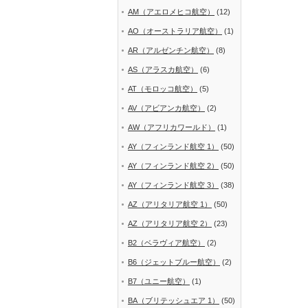
AM（アエロメヒコ航空）
(12)
AO（オーストラリア航空）
(1)
AR（アルゼンチン航空）
(8)
AS（アラスカ航空）
(6)
AT（モロッコ航空）
(5)
AV（アビアンカ航空）
(2)
AW（アフリカワールド）
(1)
AY（フィンランド航空 1）
(50)
AY（フィンランド航空 2）
(50)
AY（フィンランド航空 3）
(38)
AZ（アリタリア航空 1）
(50)
AZ（アリタリア航空 2）
(23)
B2（ベラヴィア航空）
(2)
B6（ジェットブルー航空）
(2)
B7（ユニー航空）
(1)
BA（ブリテッシュエア 1）
(50)