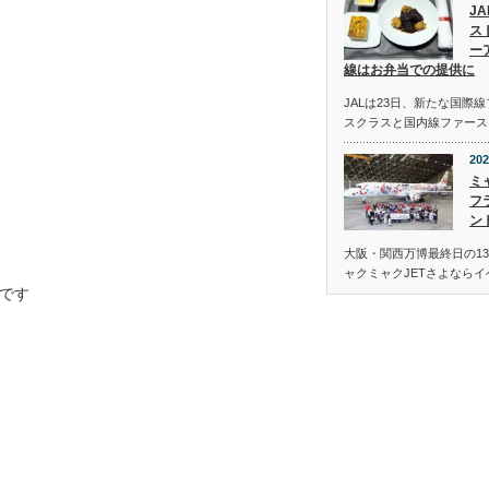
J
ス
ー
線はお弁当での提供に
JALは23日、新たな国際
スクラスと国内線ファース
202
ミ
フ
ン
大阪・関西万博最終日の13
ャクミャクJETさよなら
です