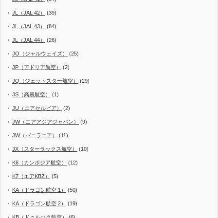
JL（JAL 42）
(39)
JL（JAL 43）
(84)
JL（JAL 44）
(26)
JO（ジャルウェイズ）
(25)
JP（アドリア航空）
(2)
JQ（ジェットスター航空）
(29)
JS（高麗航空）
(1)
JU（エアセルビア）
(2)
JW（エアアジアジャパン）
(9)
JW（バニラエア）
(11)
JX（スターラックス航空）
(10)
K6（カンボジア航空）
(12)
K7（エアKBZ）
(5)
KA（ドラゴン航空 1）
(50)
KA（ドラゴン航空 2）
(19)
KB（ドゥルック航空）
(6)