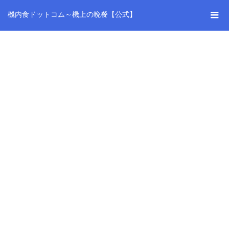
機内食ドットコム～機上の晩餐【公式】