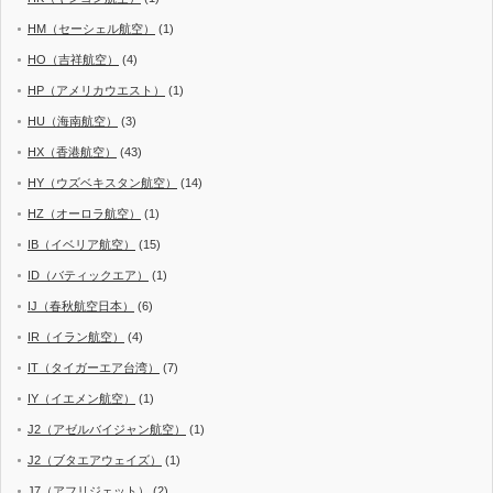
HM（セーシェル航空）
(1)
HO（吉祥航空）
(4)
HP（アメリカウエスト）
(1)
HU（海南航空）
(3)
HX（香港航空）
(43)
HY（ウズベキスタン航空）
(14)
HZ（オーロラ航空）
(1)
IB（イベリア航空）
(15)
ID（バティックエア）
(1)
IJ（春秋航空日本）
(6)
IR（イラン航空）
(4)
IT（タイガーエア台湾）
(7)
IY（イエメン航空）
(1)
J2（アゼルバイジャン航空）
(1)
J2（ブタエアウェイズ）
(1)
J7（アフリジェット）
(2)