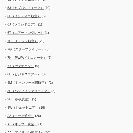
5J（セブパシフィック）
(10)
6E（インディゴ航空）
(6)
6J（ソラシドエア）
(11)
6T（エアーマンダレー）
(1)
7C（チェジュ航空）
(25)
7G（スターフライヤー）
(8)
7N（PAWAドミニカーナ）
(1)
7Y（ヤダナポン）
(5)
8B（ビジネスエアー）
(3)
8M（ミャンマー国際航空）
(1)
8P（パシフィックコースタ）
(3)
9C（春秋航空）
(5)
9W（ジェットエア）
(16)
A3（エーゲ航空）
(26)
A5（オップ！航空）
(1)
AA（アメリカン航空 1）
(50)