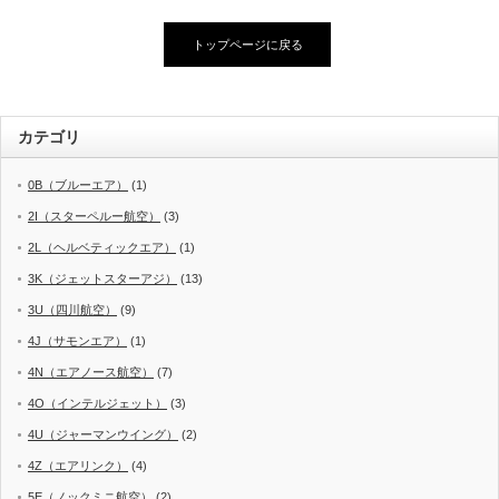
トップページに戻る
カテゴリ
0B（ブルーエア）
(1)
2I（スターペルー航空）
(3)
2L（ヘルベティックエア）
(1)
3K（ジェットスターアジ）
(13)
3U（四川航空）
(9)
4J（サモンエア）
(1)
4N（エアノース航空）
(7)
4O（インテルジェット）
(3)
4U（ジャーマンウイング）
(2)
4Z（エアリンク）
(4)
5E（ノックミニ航空）
(2)