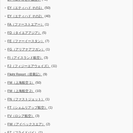
EY（エティハド その1）
(50)
EY（エティハド その2）
(40)
FA（ファーストエアー）
(1)
FD（タイエアアジア）
(5)
FE（ファーイースタン）
(7)
FG（アリアナアフガン）
(1)
FI（アイスランド航空）
(3)
FJ（フィジーエアウェイズ）
(11)
Flight Report（搭乗記）
(9)
FM（上海航空 1）
(50)
FM（上海航空 2）
(10)
FN（ファストジェット）
(1)
FT（シェムリアップ航空）
(1)
FV（ロシア航空）
(3)
FW（アイベックスエア）
(2)
FZ（フライドバイ）
(1)