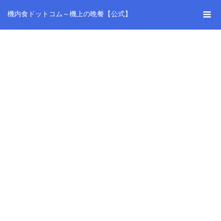
機内食ドットコム～機上の晩餐【公式】