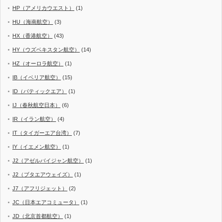
HP（アメリカウエスト）
(1)
HU（海南航空）
(3)
HX（香港航空）
(43)
HY（ウズベキスタン航空）
(14)
HZ（オーロラ航空）
(1)
IB（イベリア航空）
(15)
ID（バティックエア）
(1)
IJ（春秋航空日本）
(6)
IR（イラン航空）
(4)
IT（タイガーエア台湾）
(7)
IY（イエメン航空）
(1)
J2（アゼルバイジャン航空）
(1)
J2（ブタエアウェイズ）
(1)
J7（アフリジェット）
(2)
JC（日本エアコミュータ）
(1)
JD（北京首都航空）
(1)