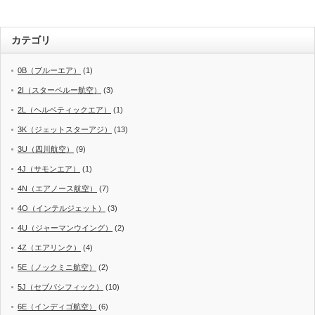
カテゴリ
0B（ブルーエア）
(1)
2I（スターペルー航空）
(3)
2L（ヘルベティックエア）
(1)
3K（ジェットスターアジ）
(13)
3U（四川航空）
(9)
4J（サモンエア）
(1)
4N（エアノース航空）
(7)
4O（インテルジェット）
(3)
4U（ジャーマンウイング）
(2)
4Z（エアリンク）
(4)
5E（ノックミニ航空）
(2)
5J（セブパシフィック）
(10)
6E（インディゴ航空）
(6)