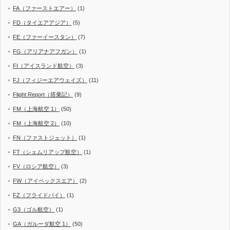
FA（ファーストエアー）
(1)
FD（タイエアアジア）
(5)
FE（ファーイースタン）
(7)
FG（アリアナアフガン）
(1)
FI（アイスランド航空）
(3)
FJ（フィジーエアウェイズ）
(11)
Flight Report（搭乗記）
(9)
FM（上海航空 1）
(50)
FM（上海航空 2）
(10)
FN（ファストジェット）
(1)
FT（シェムリアップ航空）
(1)
FV（ロシア航空）
(3)
FW（アイベックスエア）
(2)
FZ（フライドバイ）
(1)
G3（ゴル航空）
(1)
GA（ガルーダ航空 1）
(50)