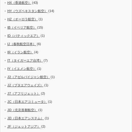
HX（香港航空）
(43)
HY（ウズベキスタン航空）
(14)
HZ（オーロラ航空）
(1)
IB（イベリア航空）
(15)
ID（バティックエア）
(1)
IJ（春秋航空日本）
(6)
IR（イラン航空）
(4)
IT（タイガーエア台湾）
(7)
IY（イエメン航空）
(1)
J2（アゼルバイジャン航空）
(1)
J2（ブタエアウェイズ）
(1)
J7（アフリジェット）
(2)
JC（日本エアコミュータ）
(1)
JD（北京首都航空）
(1)
JD（日本エアシステム）
(1)
JF（ジェットアジア）
(2)