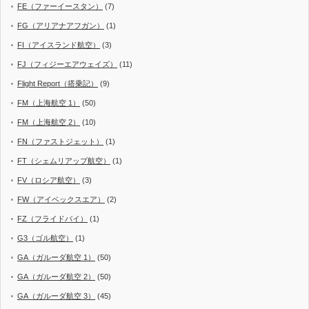
FE（ファーイースタン）
(7)
FG（アリアナアフガン）
(1)
FI（アイスランド航空）
(3)
FJ（フィジーエアウェイズ）
(11)
Flight Report（搭乗記）
(9)
FM（上海航空 1）
(50)
FM（上海航空 2）
(10)
FN（ファストジェット）
(1)
FT（シェムリアップ航空）
(1)
FV（ロシア航空）
(3)
FW（アイベックスエア）
(2)
FZ（フライドバイ）
(1)
G3（ゴル航空）
(1)
GA（ガルーダ航空 1）
(50)
GA（ガルーダ航空 2）
(50)
GA（ガルーダ航空 3）
(45)