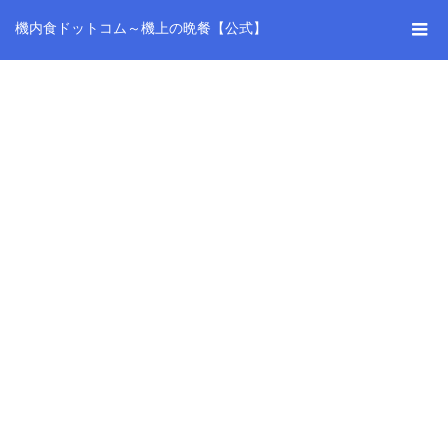
機内食ドットコム～機上の晩餐【公式】