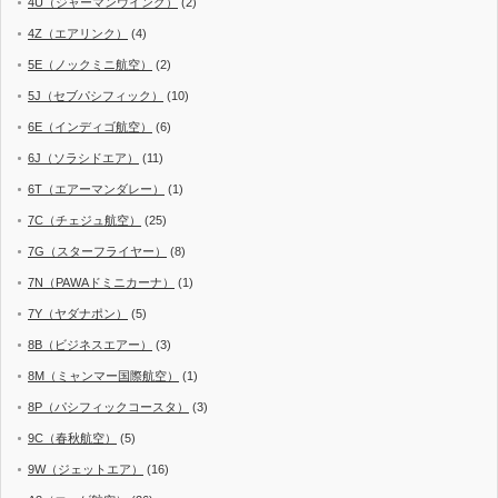
4U（ジャーマンウイング）
(2)
4Z（エアリンク）
(4)
5E（ノックミニ航空）
(2)
5J（セブパシフィック）
(10)
6E（インディゴ航空）
(6)
6J（ソラシドエア）
(11)
6T（エアーマンダレー）
(1)
7C（チェジュ航空）
(25)
7G（スターフライヤー）
(8)
7N（PAWAドミニカーナ）
(1)
7Y（ヤダナポン）
(5)
8B（ビジネスエアー）
(3)
8M（ミャンマー国際航空）
(1)
8P（パシフィックコースタ）
(3)
9C（春秋航空）
(5)
9W（ジェットエア）
(16)