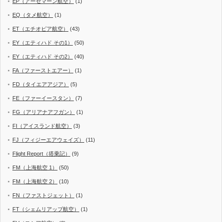
EP（アーセマーン航空）
(1)
EQ（タメ航空）
(1)
ET（エチオピア航空）
(43)
EY（エティハド その1）
(50)
EY（エティハド その2）
(40)
FA（ファーストエアー）
(1)
FD（タイエアアジア）
(5)
FE（ファーイースタン）
(7)
FG（アリアナアフガン）
(1)
FI（アイスランド航空）
(3)
FJ（フィジーエアウェイズ）
(11)
Flight Report（搭乗記）
(9)
FM（上海航空 1）
(50)
FM（上海航空 2）
(10)
FN（ファストジェット）
(1)
FT（シェムリアップ航空）
(1)