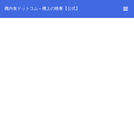
機内食ドットコム～機上の晩餐【公式】