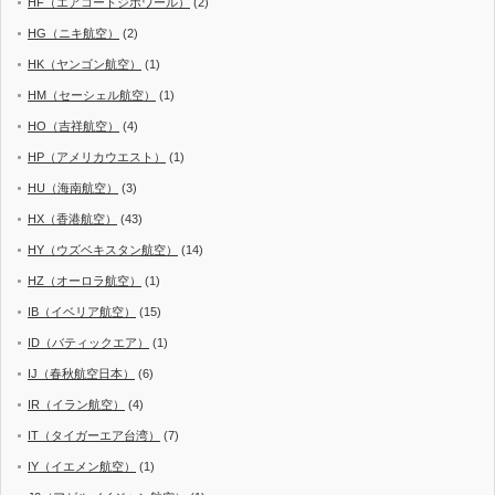
HF（エアコートジボワール）
(2)
HG（ニキ航空）
(2)
HK（ヤンゴン航空）
(1)
HM（セーシェル航空）
(1)
HO（吉祥航空）
(4)
HP（アメリカウエスト）
(1)
HU（海南航空）
(3)
HX（香港航空）
(43)
HY（ウズベキスタン航空）
(14)
HZ（オーロラ航空）
(1)
IB（イベリア航空）
(15)
ID（バティックエア）
(1)
IJ（春秋航空日本）
(6)
IR（イラン航空）
(4)
IT（タイガーエア台湾）
(7)
IY（イエメン航空）
(1)