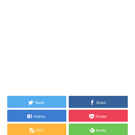
Tweet
Share
Hatena
Pocket
RSS
feedly