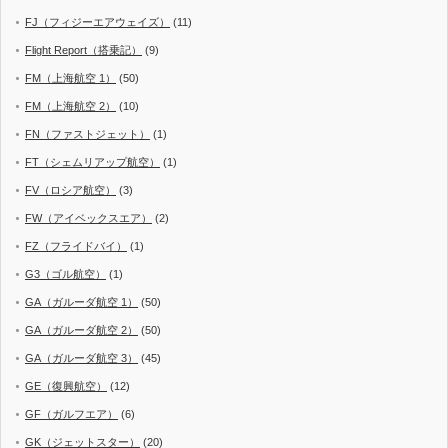
FJ（フィジーエアウェイズ）
(11)
Flight Report（搭乗記）
(9)
FM（上海航空 1）
(50)
FM（上海航空 2）
(10)
FN（ファストジェット）
(1)
FT（シェムリアップ航空）
(1)
FV（ロシア航空）
(3)
FW（アイベックスエア）
(2)
FZ（フライドバイ）
(1)
G3（ゴル航空）
(1)
GA（ガルーダ航空 1）
(50)
GA（ガルーダ航空 2）
(50)
GA（ガルーダ航空 3）
(45)
GE（復興航空）
(12)
GF（ガルフエア）
(6)
GK（ジェットスター）
(20)