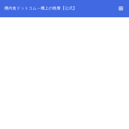
機内食ドットコム～機上の晩餐【公式】