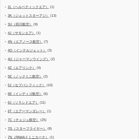
2L（ヘルベティックエア）
(1)
3K（ジェットスターアジ）
(13)
3U（四川航空）
(9)
4J（サモンエア）
(1)
4N（エアノース航空）
(7)
4O（インテルジェット）
(3)
4U（ジャーマンウイング）
(2)
4Z（エアリンク）
(4)
5E（ノックミニ航空）
(2)
5J（セブパシフィック）
(10)
6E（インディゴ航空）
(6)
6J（ソラシドエア）
(11)
6T（エアーマンダレー）
(1)
7C（チェジュ航空）
(25)
7G（スターフライヤー）
(8)
7N（PAWAドミニカーナ）
(1)