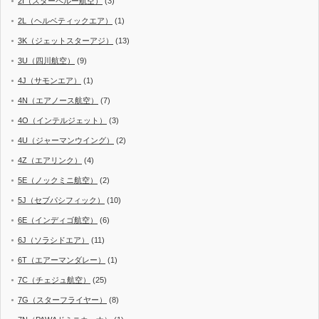
2I（スターペルー航空）
(3)
2L（ヘルベティックエア）
(1)
3K（ジェットスターアジ）
(13)
3U（四川航空）
(9)
4J（サモンエア）
(1)
4N（エアノース航空）
(7)
4O（インテルジェット）
(3)
4U（ジャーマンウイング）
(2)
4Z（エアリンク）
(4)
5E（ノックミニ航空）
(2)
5J（セブパシフィック）
(10)
6E（インディゴ航空）
(6)
6J（ソラシドエア）
(11)
6T（エアーマンダレー）
(1)
7C（チェジュ航空）
(25)
7G（スターフライヤー）
(8)