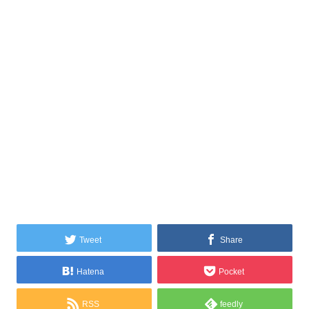
Tweet
Share
Hatena
Pocket
RSS
feedly