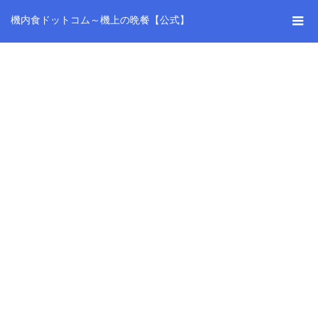
機内食ドットコム～機上の晩餐【公式】