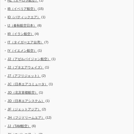
HZ（オーロラ航空）
(1)
IB（イベリア航空）
(15)
ID（バティックエア）
(1)
IJ（春秋航空日本）
(6)
IR（イラン航空）
(4)
IT（タイガーエア台湾）
(7)
IY（イエメン航空）
(1)
J2（アゼルバイジャン航空）
(1)
J2（ブタエアウェイズ）
(1)
J7（アフリジェット）
(2)
JC（日本エアコミュータ）
(1)
JD（北京首都航空）
(1)
JD（日本エアシステム）
(1)
JF（ジェットアジア）
(2)
JH（フジドリームエア）
(12)
JJ（TAM航空）
(6)