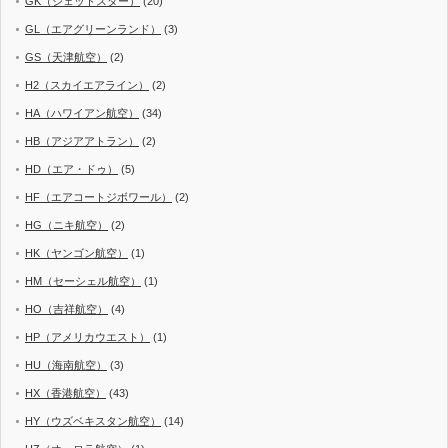
GK（ジェットスター）
(20)
GL（エアグリーンランド）
(3)
GS（天津航空）
(2)
H2（スカイエアライン）
(2)
HA（ハワイアン航空）
(34)
HB（アジアアトラン）
(2)
HD（エア・ドゥ）
(5)
HF（エアコートジボワール）
(2)
HG（ニキ航空）
(2)
HK（ヤンゴン航空）
(1)
HM（セーシェル航空）
(1)
HO（吉祥航空）
(4)
HP（アメリカウエスト）
(1)
HU（海南航空）
(3)
HX（香港航空）
(43)
HY（ウズベキスタン航空）
(14)