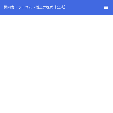
機内食ドットコム～機上の晩餐【公式】