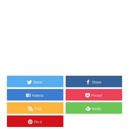
Tweet
Share
Hatena
Pocket
RSS
feedly
Pin it