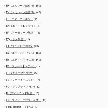
EK（エミレーツ航空 4）
(50)
EK（エミレーツ航空 5）
(45)
EL（エアーニッポン）
(4)
EN（エア・ドロミティ）
(8)
EP（アーセマーン航空）
(1)
EQ（タメ航空）
(1)
ET（エチオピア航空）
(43)
EY（エティハド その1）
(50)
EY（エティハド その2）
(40)
FA（ファーストエアー）
(1)
FD（タイエアアジア）
(5)
FE（ファーイースタン）
(7)
FG（アリアナアフガン）
(1)
FI（アイスランド航空）
(3)
FJ（フィジーエアウェイズ）
(11)
Flight Report（搭乗記）
(9)