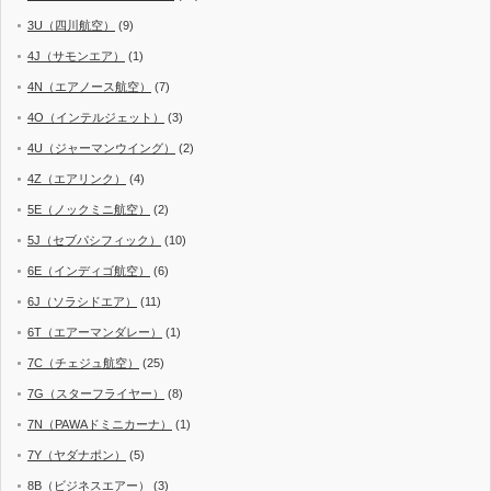
3U（四川航空）
(9)
4J（サモンエア）
(1)
4N（エアノース航空）
(7)
4O（インテルジェット）
(3)
4U（ジャーマンウイング）
(2)
4Z（エアリンク）
(4)
5E（ノックミニ航空）
(2)
5J（セブパシフィック）
(10)
6E（インディゴ航空）
(6)
6J（ソラシドエア）
(11)
6T（エアーマンダレー）
(1)
7C（チェジュ航空）
(25)
7G（スターフライヤー）
(8)
7N（PAWAドミニカーナ）
(1)
7Y（ヤダナポン）
(5)
8B（ビジネスエアー）
(3)