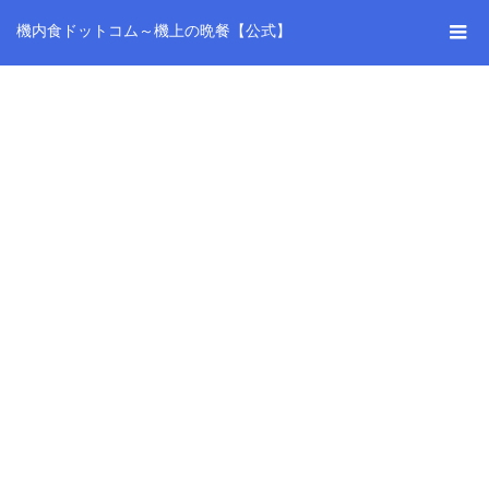
機内食ドットコム～機上の晩餐【公式】