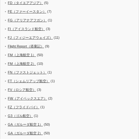
FD（タイエアアジア）
(5)
FE（ファーイースタン）
(7)
FG（アリアナアフガン）
(1)
FI（アイスランド航空）
(3)
FJ（フィジーエアウェイズ）
(11)
Flight Report（搭乗記）
(9)
FM（上海航空 1）
(50)
FM（上海航空 2）
(10)
FN（ファストジェット）
(1)
FT（シェムリアップ航空）
(1)
FV（ロシア航空）
(3)
FW（アイベックスエア）
(2)
FZ（フライドバイ）
(1)
G3（ゴル航空）
(1)
GA（ガルーダ航空 1）
(50)
GA（ガルーダ航空 2）
(50)