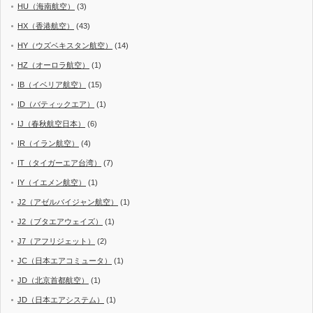
HU（海南航空）
(3)
HX（香港航空）
(43)
HY（ウズベキスタン航空）
(14)
HZ（オーロラ航空）
(1)
IB（イベリア航空）
(15)
ID（バティックエア）
(1)
IJ（春秋航空日本）
(6)
IR（イラン航空）
(4)
IT（タイガーエア台湾）
(7)
IY（イエメン航空）
(1)
J2（アゼルバイジャン航空）
(1)
J2（ブタエアウェイズ）
(1)
J7（アフリジェット）
(2)
JC（日本エアコミュータ）
(1)
JD（北京首都航空）
(1)
JD（日本エアシステム）
(1)