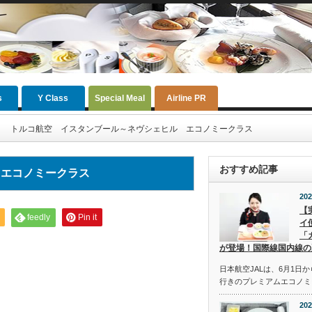
s
Y Class
Special Meal
Airline PR
トルコ航空 イスタンブール～ネヴシェヒル エコノミークラス
おすすめ記事
 エコノミークラス
202
【
feedly
Pin it
イ
「
が登場！国際線国内線の
日本航空JALは、6月1日
行きのプレミアムエコノミ
202