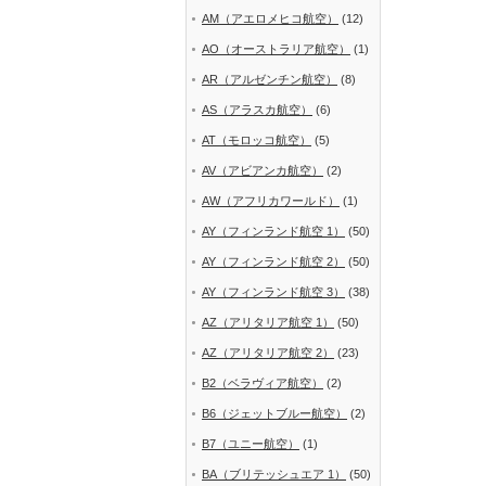
AM（アエロメヒコ航空）
(12)
AO（オーストラリア航空）
(1)
AR（アルゼンチン航空）
(8)
AS（アラスカ航空）
(6)
AT（モロッコ航空）
(5)
AV（アビアンカ航空）
(2)
AW（アフリカワールド）
(1)
AY（フィンランド航空 1）
(50)
AY（フィンランド航空 2）
(50)
AY（フィンランド航空 3）
(38)
AZ（アリタリア航空 1）
(50)
AZ（アリタリア航空 2）
(23)
B2（ベラヴィア航空）
(2)
B6（ジェットブルー航空）
(2)
B7（ユニー航空）
(1)
BA（ブリテッシュエア 1）
(50)