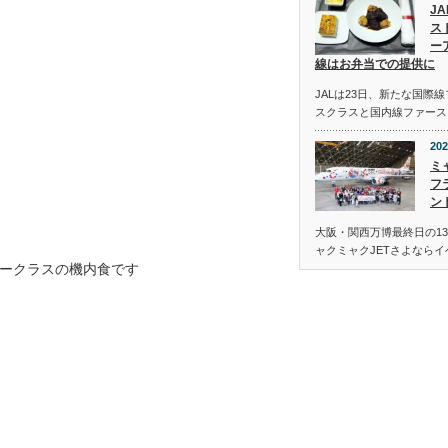
J
ス
ー
線はお弁当での提供に
JALは23日、新たな国際
スクラスと国内線ファース
202
ミ
フ
ン
大阪・関西万博最終日の13
ャクミャクJETさよなら
ークラスの機内食です