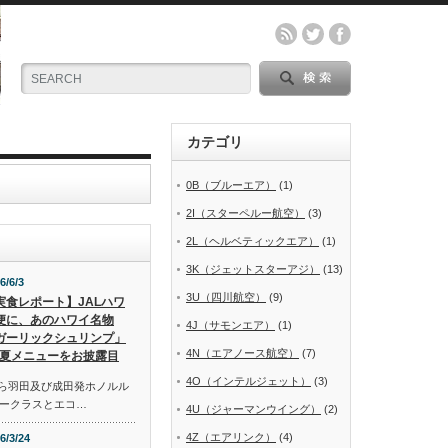
カテゴリ
0B（ブルーエア）
(1)
2I（スターペルー航空）
(3)
2L（ヘルベティックエア）
(1)
3K（ジェットスターアジ）
(13)
6/6/3
3U（四川航空）
(9)
実食レポート】JALハワ
便に、あのハワイ名物
4J（サモンエア）
(1)
ガーリックシュリンプ」
4N（エアノース航空）
(7)
夏メニューをお披露目
4O（インテルジェット）
(3)
から羽田及び成田発ホノルル
ークラスとエコ…
4U（ジャーマンウイング）
(2)
4Z（エアリンク）
(4)
6/3/24