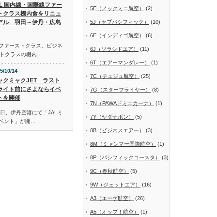
AL 国内線・国際線ファー
5E（ノックミニ航空）
(2)
トクラス機内食をリニュ
アル 羽田～伊丹・広島
5J（セブパシフィック）
(10)
6E（インディゴ航空）
(6)
線ファーストクラス、ビジネ
6J（ソラシドエア）
(11)
トクラスの機内…
6T（エアーマンダレー）
(1)
5/10/14
7C（チェジュ航空）
(25)
ャクミャクJET ラスト
ライト前にさよならイベ
7G（スターフライヤー）
(8)
トを開催
7N（PAWAドミニカーナ）
(1)
日、伊丹空港にて「JALミ
7Y（ヤダナポン）
(5)
イベント」が開…
8B（ビジネスエアー）
(3)
8M（ミャンマー国際航空）
(1)
8P（パシフィックコースタ）
(3)
9C（春秋航空）
(5)
9W（ジェットエア）
(16)
A3（エーゲ航空）
(26)
A5（オップ！航空）
(1)