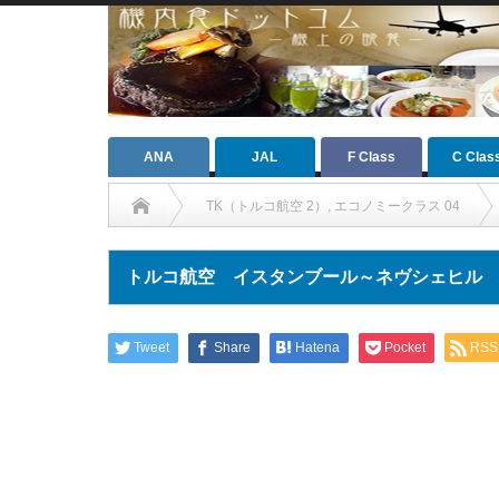
ANA
JAL
F Class
C Clas
TK（トルコ航空 2）
,
エコノミークラス 04
トルコ航空 イスタンブール～ネヴシェヒル
Tweet
Share
Hatena
Pocket
RSS