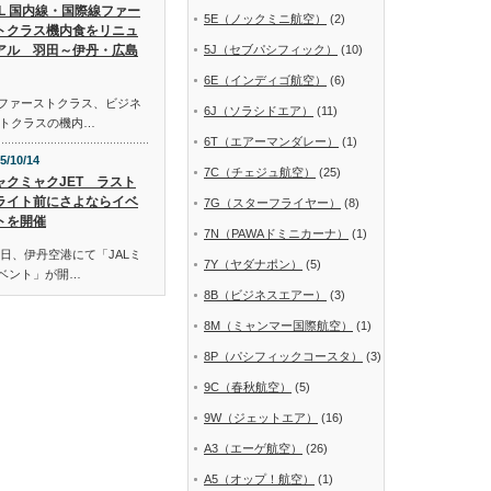
AL 国内線・国際線ファー
5E（ノックミニ航空）
(2)
トクラス機内食をリニュ
アル 羽田～伊丹・広島
5J（セブパシフィック）
(10)
6E（インディゴ航空）
(6)
線ファーストクラス、ビジネ
6J（ソラシドエア）
(11)
トクラスの機内…
6T（エアーマンダレー）
(1)
5/10/14
7C（チェジュ航空）
(25)
ャクミャクJET ラスト
ライト前にさよならイベ
7G（スターフライヤー）
(8)
トを開催
7N（PAWAドミニカーナ）
(1)
日、伊丹空港にて「JALミ
7Y（ヤダナポン）
(5)
イベント」が開…
8B（ビジネスエアー）
(3)
8M（ミャンマー国際航空）
(1)
8P（パシフィックコースタ）
(3)
9C（春秋航空）
(5)
9W（ジェットエア）
(16)
A3（エーゲ航空）
(26)
A5（オップ！航空）
(1)