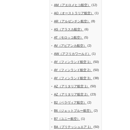
AM（アエロメヒコ航空）
(12)
AO（オーストラリア航空）
(1)
AR（アルゼンチン航空）
(8)
AS（アラスカ航空）
(6)
AT（モロッコ航空）
(5)
AV（アビアンカ航空）
(2)
AW（アフリカワールド）
(1)
AY（フィンランド航空 1）
(50)
AY（フィンランド航空 2）
(50)
AY（フィンランド航空 3）
(38)
AZ（アリタリア航空 1）
(50)
AZ（アリタリア航空 2）
(23)
B2（ベラヴィア航空）
(2)
B6（ジェットブルー航空）
(2)
B7（ユニー航空）
(1)
BA（ブリテッシュエア 1）
(50)