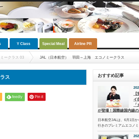
s
Y Class
Special Meal
Airline PR
ミークラス 03
JAL（日本航空） 羽田～上海 エコノミークラス
おすすめ記事
クラス
202
【
feedly
Pin it
イ
「
が登場！国際線国内線の
日本航空JALは、6月1日
行きのプレミアムエコノミ
202