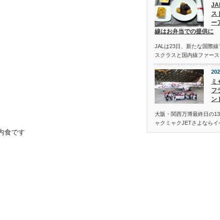
J
ス
ー
線はお弁当での提供に
JALは23日、新たな国際
スクラスと国内線ファース
202
ミ
フ
ン
大阪・関西万博最終日の13
ャクミャクJETさよなら
内食です