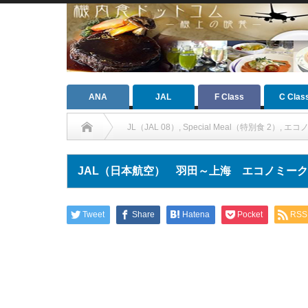
ANA
JAL
F Class
C Clas
JL（JAL 08）
,
Special Meal（特別食 2）
,
エコノ
JAL（日本航空） 羽田～上海 エコノミー
Tweet
Share
Hatena
Pocket
RSS