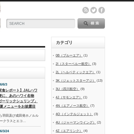
カテゴリ
0B（ブルーエア）
(1)
2I（スターペルー航空）
(3)
2L（ヘルベティックエア）
(1)
3K（ジェットスターアジ）
(13)
6/6/3
3U（四川航空）
(9)
実食レポート】JALハワ
便に、あのハワイ名物
4J（サモンエア）
(1)
ガーリックシュリンプ」
4N（エアノース航空）
(7)
夏メニューをお披露目
4O（インテルジェット）
(3)
から羽田及び成田発ホノルル
ークラスとエコ…
4U（ジャーマンウイング）
(2)
4Z（エアリンク）
(4)
6/3/24