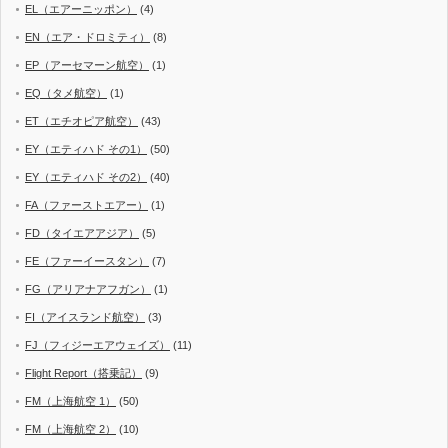
EL（エアーニッポン）
(4)
EN（エア・ドロミティ）
(8)
EP（アーセマーン航空）
(1)
EQ（タメ航空）
(1)
ET（エチオピア航空）
(43)
EY（エティハド その1）
(50)
EY（エティハド その2）
(40)
FA（ファーストエアー）
(1)
FD（タイエアアジア）
(5)
FE（ファーイースタン）
(7)
FG（アリアナアフガン）
(1)
FI（アイスランド航空）
(3)
FJ（フィジーエアウェイズ）
(11)
Flight Report（搭乗記）
(9)
FM（上海航空 1）
(50)
FM（上海航空 2）
(10)