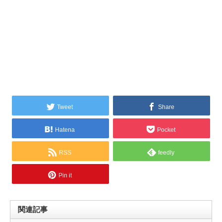
Tweet
Share
Hatena
Pocket
RSS
feedly
Pin it
関連記事