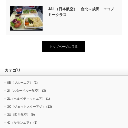
JAL（日本航空） 台北～成田 エコノ
ミークラス
トップページに戻る
カテゴリ
0B（ブルーエア）
(1)
2I（スターペルー航空）
(3)
2L（ヘルベティックエア）
(1)
3K（ジェットスターアジ）
(13)
3U（四川航空）
(9)
4J（サモンエア）
(1)