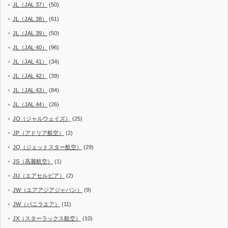
JL（JAL 37）
(50)
JL（JAL 38）
(61)
JL（JAL 39）
(50)
JL（JAL 40）
(96)
JL（JAL 41）
(34)
JL（JAL 42）
(39)
JL（JAL 43）
(84)
JL（JAL 44）
(26)
JO（ジャルウェイズ）
(25)
JP（アドリア航空）
(2)
JQ（ジェットスター航空）
(29)
JS（高麗航空）
(1)
JU（エアセルビア）
(2)
JW（エアアジアジャパン）
(9)
JW（バニラエア）
(11)
JX（スターラックス航空）
(10)