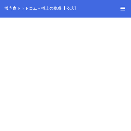
機内食ドットコム～機上の晩餐【公式】