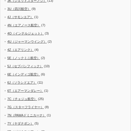
3K（ジェットスターアジ）
(13)
3U（四川航空）
(9)
4J（サモンエア）
(1)
4N（エアノース航空）
(7)
4O（インテルジェット）
(3)
4U（ジャーマンウイング）
(2)
4Z（エアリンク）
(4)
5E（ノックミニ航空）
(2)
5J（セブパシフィック）
(10)
6E（インディゴ航空）
(6)
6J（ソラシドエア）
(11)
6T（エアーマンダレー）
(1)
7C（チェジュ航空）
(25)
7G（スターフライヤー）
(8)
7N（PAWAドミニカーナ）
(1)
7Y（ヤダナポン）
(5)