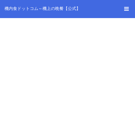
機内食ドットコム～機上の晩餐【公式】