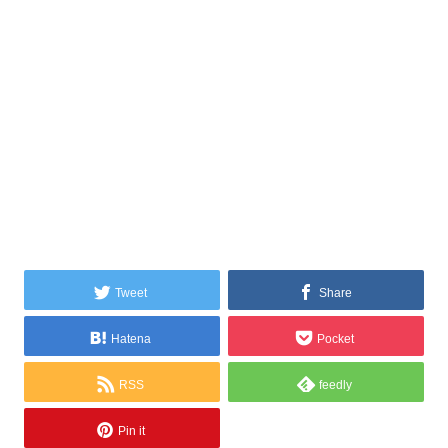
Tweet
Share
Hatena
Pocket
RSS
feedly
Pin it