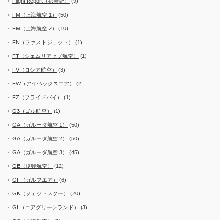
Flight Report（搭乗記）
(9)
FM（上海航空 1）
(50)
FM（上海航空 2）
(10)
FN（ファストジェット）
(1)
FT（シェムリアップ航空）
(1)
FV（ロシア航空）
(3)
FW（アイベックスエア）
(2)
FZ（フライドバイ）
(1)
G3（ゴル航空）
(1)
GA（ガルーダ航空 1）
(50)
GA（ガルーダ航空 2）
(50)
GA（ガルーダ航空 3）
(45)
GE（復興航空）
(12)
GF（ガルフエア）
(6)
GK（ジェットスター）
(20)
GL（エアグリーンランド）
(3)