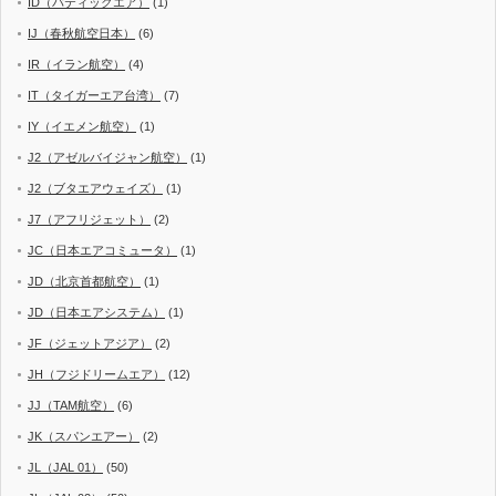
ID（バティックエア）
(1)
IJ（春秋航空日本）
(6)
IR（イラン航空）
(4)
IT（タイガーエア台湾）
(7)
IY（イエメン航空）
(1)
J2（アゼルバイジャン航空）
(1)
J2（ブタエアウェイズ）
(1)
J7（アフリジェット）
(2)
JC（日本エアコミュータ）
(1)
JD（北京首都航空）
(1)
JD（日本エアシステム）
(1)
JF（ジェットアジア）
(2)
JH（フジドリームエア）
(12)
JJ（TAM航空）
(6)
JK（スパンエアー）
(2)
JL（JAL 01）
(50)