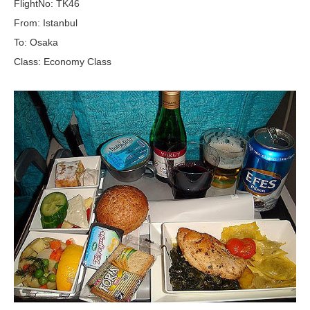
FlightNo: TK46
From: Istanbul
To: Osaka
Class: Economy Class