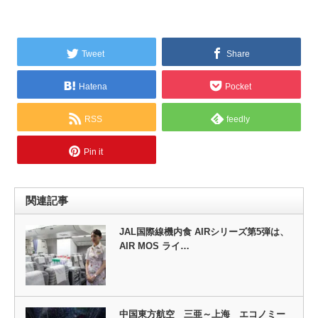
Tweet
Share
Hatena
Pocket
RSS
feedly
Pin it
関連記事
JAL国際線機内食 AIRシリーズ第5弾は、
AIR MOS ライ…
中国東方航空 三亜～上海 エコノミー