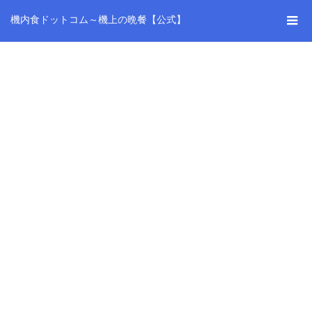
機内食ドットコム～機上の晩餐【公式】