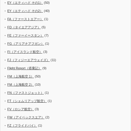
EY（エティハド その1）
(50)
EY（エティハド その2）
(40)
FA（ファーストエアー）
(1)
FD（タイエアアジア）
(5)
FE（ファーイースタン）
(7)
FG（アリアナアフガン）
(1)
FI（アイスランド航空）
(3)
FJ（フィジーエアウェイズ）
(11)
Flight Report（搭乗記）
(9)
FM（上海航空 1）
(50)
FM（上海航空 2）
(10)
FN（ファストジェット）
(1)
FT（シェムリアップ航空）
(1)
FV（ロシア航空）
(3)
FW（アイベックスエア）
(2)
FZ（フライドバイ）
(1)