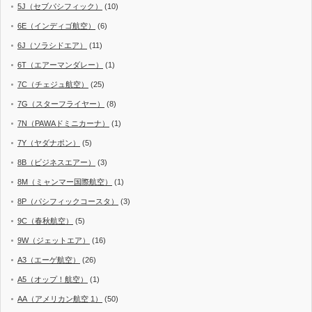
5J（セブパシフィック）
(10)
6E（インディゴ航空）
(6)
6J（ソラシドエア）
(11)
6T（エアーマンダレー）
(1)
7C（チェジュ航空）
(25)
7G（スターフライヤー）
(8)
7N（PAWAドミニカーナ）
(1)
7Y（ヤダナポン）
(5)
8B（ビジネスエアー）
(3)
8M（ミャンマー国際航空）
(1)
8P（パシフィックコースタ）
(3)
9C（春秋航空）
(5)
9W（ジェットエア）
(16)
A3（エーゲ航空）
(26)
A5（オップ！航空）
(1)
AA（アメリカン航空 1）
(50)