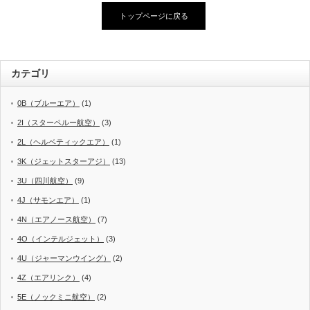
トップページに戻る
カテゴリ
0B（ブルーエア）
(1)
2I（スターペルー航空）
(3)
2L（ヘルベティックエア）
(1)
3K（ジェットスターアジ）
(13)
3U（四川航空）
(9)
4J（サモンエア）
(1)
4N（エアノース航空）
(7)
4O（インテルジェット）
(3)
4U（ジャーマンウイング）
(2)
4Z（エアリンク）
(4)
5E（ノックミニ航空）
(2)