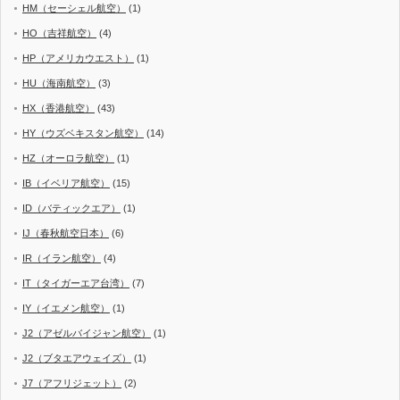
HM（セーシェル航空）
(1)
HO（吉祥航空）
(4)
HP（アメリカウエスト）
(1)
HU（海南航空）
(3)
HX（香港航空）
(43)
HY（ウズベキスタン航空）
(14)
HZ（オーロラ航空）
(1)
IB（イベリア航空）
(15)
ID（バティックエア）
(1)
IJ（春秋航空日本）
(6)
IR（イラン航空）
(4)
IT（タイガーエア台湾）
(7)
IY（イエメン航空）
(1)
J2（アゼルバイジャン航空）
(1)
J2（ブタエアウェイズ）
(1)
J7（アフリジェット）
(2)