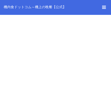
機内食ドットコム～機上の晩餐【公式】