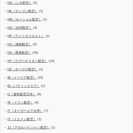
HG（ニキ航空）
(2)
HK（ヤンゴン航空）
(1)
HM（セーシェル航空）
(1)
HO（吉祥航空）
(4)
HP（アメリカウエスト）
(1)
HU（海南航空）
(3)
HX（香港航空）
(43)
HY（ウズベキスタン航空）
(14)
HZ（オーロラ航空）
(1)
IB（イベリア航空）
(15)
ID（バティックエア）
(1)
IJ（春秋航空日本）
(6)
IR（イラン航空）
(4)
IT（タイガーエア台湾）
(7)
IY（イエメン航空）
(1)
J2（アゼルバイジャン航空）
(1)