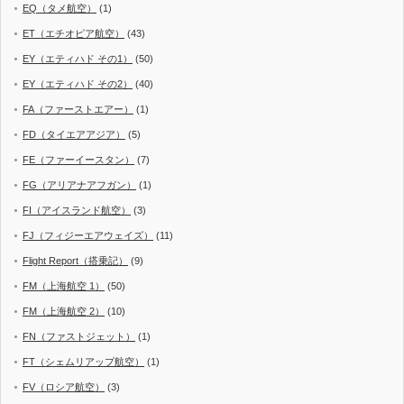
EQ（タメ航空）
(1)
ET（エチオピア航空）
(43)
EY（エティハド その1）
(50)
EY（エティハド その2）
(40)
FA（ファーストエアー）
(1)
FD（タイエアアジア）
(5)
FE（ファーイースタン）
(7)
FG（アリアナアフガン）
(1)
FI（アイスランド航空）
(3)
FJ（フィジーエアウェイズ）
(11)
Flight Report（搭乗記）
(9)
FM（上海航空 1）
(50)
FM（上海航空 2）
(10)
FN（ファストジェット）
(1)
FT（シェムリアップ航空）
(1)
FV（ロシア航空）
(3)