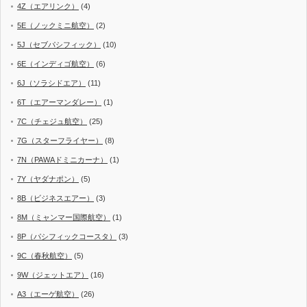
4Z（エアリンク）
(4)
5E（ノックミニ航空）
(2)
5J（セブパシフィック）
(10)
6E（インディゴ航空）
(6)
6J（ソラシドエア）
(11)
6T（エアーマンダレー）
(1)
7C（チェジュ航空）
(25)
7G（スターフライヤー）
(8)
7N（PAWAドミニカーナ）
(1)
7Y（ヤダナポン）
(5)
8B（ビジネスエアー）
(3)
8M（ミャンマー国際航空）
(1)
8P（パシフィックコースタ）
(3)
9C（春秋航空）
(5)
9W（ジェットエア）
(16)
A3（エーゲ航空）
(26)