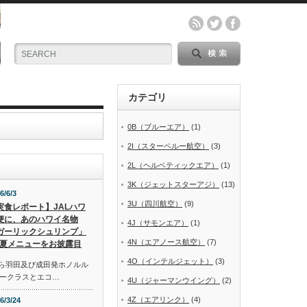
カテゴリ
0B（ブルーエア）
(1)
2I（スターペルー航空）
(3)
2L（ヘルベティックエア）
(1)
3K（ジェットスターアジ）
(13)
6/6/3
3U（四川航空）
(9)
実食レポート】JALハワ
便に、あのハワイ名物
4J（サモンエア）
(1)
ガーリックシュリンプ」
4N（エアノース航空）
(7)
夏メニューをお披露目
4O（インテルジェット）
(3)
から羽田及び成田発ホノルル
ークラスとエコ…
4U（ジャーマンウイング）
(2)
4Z（エアリンク）
(4)
6/3/24