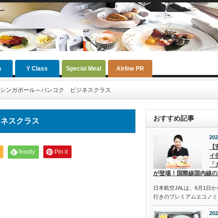
s
Y Class
Special Meal
Airline PR
シンガポール～バンコク ビジネスクラス
おすすめ記事
ジネスクラス
202
【
feedly
Pin it
イ
「
が登場！国際線国内線の
日本航空JALは、6月1日
行きのプレミアムエコノミ
202