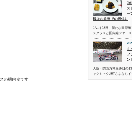
J
ス
ー
線はお弁当での提供に
JALは23日、新たな国際
スクラスと国内線ファース
202
ミ
フ
ン
大阪・関西万博最終日の13
ャクミャクJETさよなら
スの機内食です