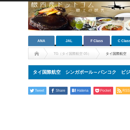
ANA
JAL
F Class
C Clas
TG（タイ国際航空 05）
タイ国際航空 
タイ国際航空 シンガポール～バンコク ビ
Tweet
Share
Hatena
Pocket
RSS