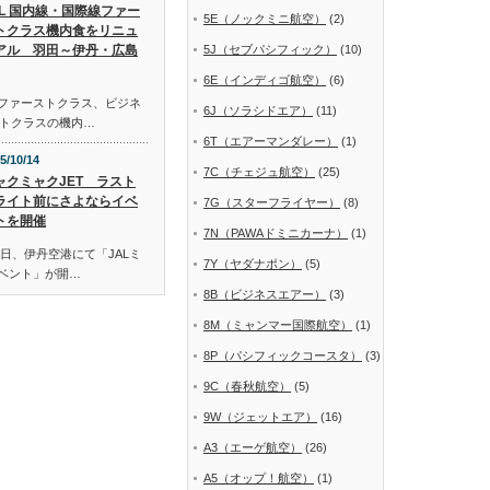
AL 国内線・国際線ファー
5E（ノックミニ航空）
(2)
トクラス機内食をリニュ
アル 羽田～伊丹・広島
5J（セブパシフィック）
(10)
6E（インディゴ航空）
(6)
線ファーストクラス、ビジネ
6J（ソラシドエア）
(11)
トクラスの機内…
6T（エアーマンダレー）
(1)
5/10/14
7C（チェジュ航空）
(25)
ャクミャクJET ラスト
ライト前にさよならイベ
7G（スターフライヤー）
(8)
トを開催
7N（PAWAドミニカーナ）
(1)
日、伊丹空港にて「JALミ
7Y（ヤダナポン）
(5)
イベント」が開…
8B（ビジネスエアー）
(3)
8M（ミャンマー国際航空）
(1)
8P（パシフィックコースタ）
(3)
9C（春秋航空）
(5)
9W（ジェットエア）
(16)
A3（エーゲ航空）
(26)
A5（オップ！航空）
(1)