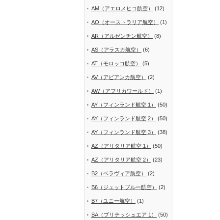
AM（アエロメヒコ航空）
(12)
AO（オーストラリア航空）
(1)
AR（アルゼンチン航空）
(8)
AS（アラスカ航空）
(6)
AT（モロッコ航空）
(5)
AV（アビアンカ航空）
(2)
AW（アフリカワールド）
(1)
AY（フィンランド航空 1）
(50)
AY（フィンランド航空 2）
(50)
AY（フィンランド航空 3）
(38)
AZ（アリタリア航空 1）
(50)
AZ（アリタリア航空 2）
(23)
B2（ベラヴィア航空）
(2)
B6（ジェットブルー航空）
(2)
B7（ユニー航空）
(1)
BA（ブリテッシュエア 1）
(50)