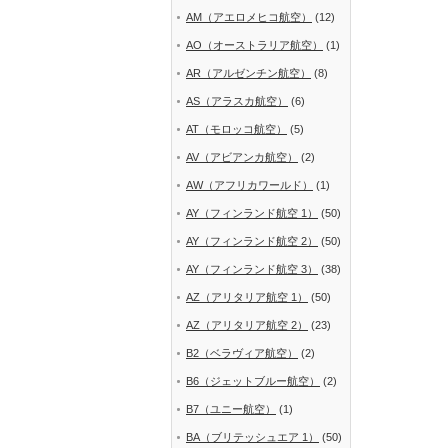
AM（アエロメヒコ航空）
(12)
AO（オーストラリア航空）
(1)
AR（アルゼンチン航空）
(8)
AS（アラスカ航空）
(6)
AT（モロッコ航空）
(5)
AV（アビアンカ航空）
(2)
AW（アフリカワールド）
(1)
AY（フィンランド航空 1）
(50)
AY（フィンランド航空 2）
(50)
AY（フィンランド航空 3）
(38)
AZ（アリタリア航空 1）
(50)
AZ（アリタリア航空 2）
(23)
B2（ベラヴィア航空）
(2)
B6（ジェットブルー航空）
(2)
B7（ユニー航空）
(1)
BA（ブリテッシュエア 1）
(50)