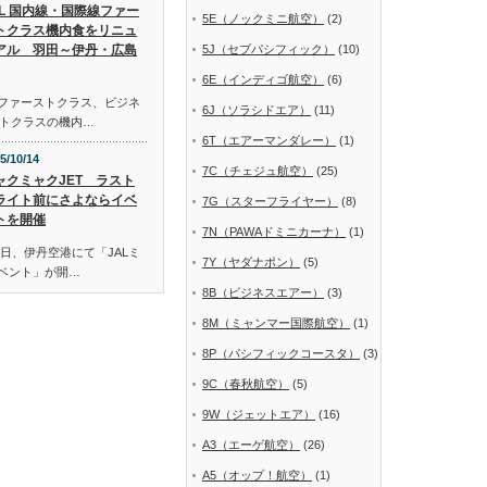
AL 国内線・国際線ファー
5E（ノックミニ航空）
(2)
トクラス機内食をリニュ
アル 羽田～伊丹・広島
5J（セブパシフィック）
(10)
6E（インディゴ航空）
(6)
線ファーストクラス、ビジネ
6J（ソラシドエア）
(11)
トクラスの機内…
6T（エアーマンダレー）
(1)
5/10/14
7C（チェジュ航空）
(25)
ャクミャクJET ラスト
ライト前にさよならイベ
7G（スターフライヤー）
(8)
トを開催
7N（PAWAドミニカーナ）
(1)
日、伊丹空港にて「JALミ
7Y（ヤダナポン）
(5)
イベント」が開…
8B（ビジネスエアー）
(3)
8M（ミャンマー国際航空）
(1)
8P（パシフィックコースタ）
(3)
9C（春秋航空）
(5)
9W（ジェットエア）
(16)
A3（エーゲ航空）
(26)
A5（オップ！航空）
(1)