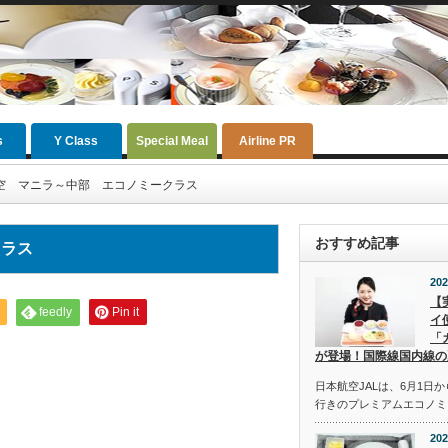
s
Y Class
Special Meal
Airline PR
空 マニラ～中部 エコノミークラス
おすすめ記事
クラス
202
【
feedly
Pin it
イ
「
が登場！国際線国内線の
日本航空JALは、6月1日
行きのプレミアムエコノミ
202