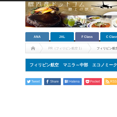
ANA
JAL
F Class
C Clas
PR（フィリピン航空 1）
フィリピン航
フィリピン航空 マニラ～中部 エコノミー
Tweet
Share
Hatena
Pocket
RSS