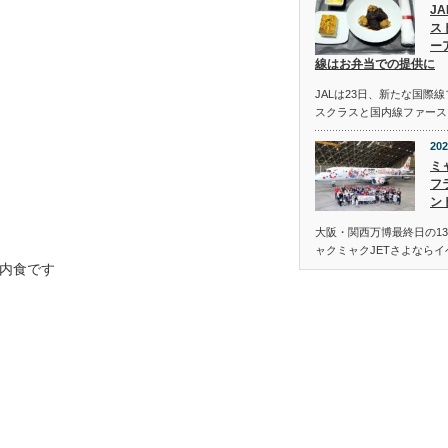
J
ス
ー
線はお弁当での提供に
JALは23日、新たな国際
スクラスと国内線ファース
202
ミ
フ
ン
大阪・関西万博最終日の13
ャクミャクJETさよなら
内食です