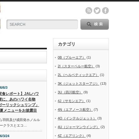
カテゴリ
0B（ブルーエア）
(1)
2I（スターペルー航空）
(3)
2L（ヘルベティックエア）
(1)
3K（ジェットスターアジ）
(13)
6/6/3
3U（四川航空）
(9)
実食レポート】JALハワ
便に、あのハワイ名物
4J（サモンエア）
(1)
ガーリックシュリンプ」
4N（エアノース航空）
(7)
夏メニューをお披露目
4O（インテルジェット）
(3)
から羽田及び成田発ホノルル
ークラスとエコ…
4U（ジャーマンウイング）
(2)
4Z（エアリンク）
(4)
6/3/24