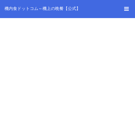
機内食ドットコム～機上の晩餐【公式】