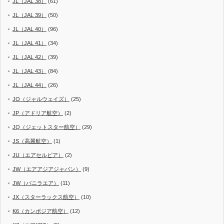
JL（JAL 38）
(61)
JL（JAL 39）
(50)
JL（JAL 40）
(96)
JL（JAL 41）
(34)
JL（JAL 42）
(39)
JL（JAL 43）
(84)
JL（JAL 44）
(26)
JO（ジャルウェイズ）
(25)
JP（アドリア航空）
(2)
JQ（ジェットスター航空）
(29)
JS（高麗航空）
(1)
JU（エアセルビア）
(2)
JW（エアアジアジャパン）
(9)
JW（バニラエア）
(11)
JX（スターラックス航空）
(10)
K6（カンボジア航空）
(12)