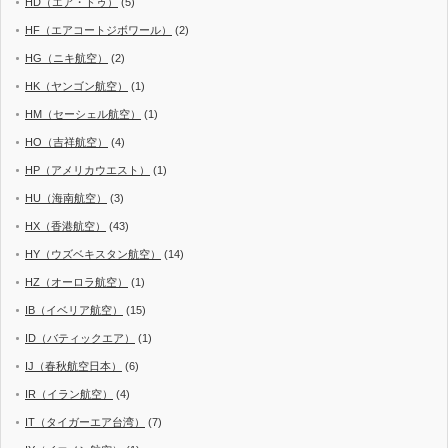
HD（エア・ドゥ）
(5)
HF（エアコートジボワール）
(2)
HG（ニキ航空）
(2)
HK（ヤンゴン航空）
(1)
HM（セーシェル航空）
(1)
HO（吉祥航空）
(4)
HP（アメリカウエスト）
(1)
HU（海南航空）
(3)
HX（香港航空）
(43)
HY（ウズベキスタン航空）
(14)
HZ（オーロラ航空）
(1)
IB（イベリア航空）
(15)
ID（バティックエア）
(1)
IJ（春秋航空日本）
(6)
IR（イラン航空）
(4)
IT（タイガーエア台湾）
(7)