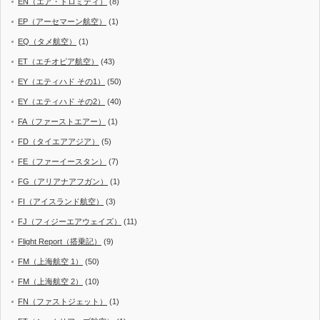
EN（エア・ドロミティ）
(8)
EP（アーセマーン航空）
(1)
EQ（タメ航空）
(1)
ET（エチオピア航空）
(43)
EY（エティハド その1）
(50)
EY（エティハド その2）
(40)
FA（ファーストエアー）
(1)
FD（タイエアアジア）
(5)
FE（ファーイースタン）
(7)
FG（アリアナアフガン）
(1)
FI（アイスランド航空）
(3)
FJ（フィジーエアウェイズ）
(11)
Flight Report（搭乗記）
(9)
FM（上海航空 1）
(50)
FM（上海航空 2）
(10)
FN（ファストジェット）
(1)