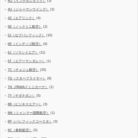
4O（インテルジェット）
(3)
4U（ジャーマンウイング）
(2)
4Z（エアリンク）
(4)
5E（ノックミニ航空）
(2)
5J（セブパシフィック）
(10)
6E（インディゴ航空）
(6)
6J（ソラシドエア）
(11)
6T（エアーマンダレー）
(1)
7C（チェジュ航空）
(25)
7G（スターフライヤー）
(8)
7N（PAWAドミニカーナ）
(1)
7Y（ヤダナポン）
(5)
8B（ビジネスエアー）
(3)
8M（ミャンマー国際航空）
(1)
8P（パシフィックコースタ）
(3)
9C（春秋航空）
(5)