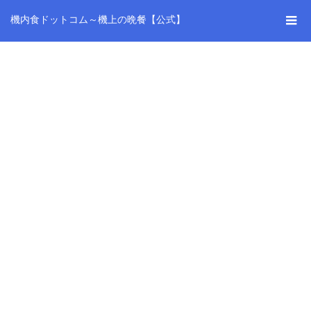
機内食ドットコム～機上の晩餐【公式】