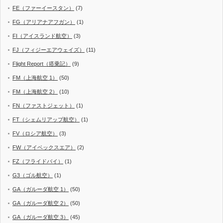
FE（ファーイースタン）
(7)
FG（アリアナアフガン）
(1)
FI（アイスランド航空）
(3)
FJ（フィジーエアウェイズ）
(11)
Flight Report（搭乗記）
(9)
FM（上海航空 1）
(50)
FM（上海航空 2）
(10)
FN（ファストジェット）
(1)
FT（シェムリアップ航空）
(1)
FV（ロシア航空）
(3)
FW（アイベックスエア）
(2)
FZ（フライドバイ）
(1)
G3（ゴル航空）
(1)
GA（ガルーダ航空 1）
(50)
GA（ガルーダ航空 2）
(50)
GA（ガルーダ航空 3）
(45)