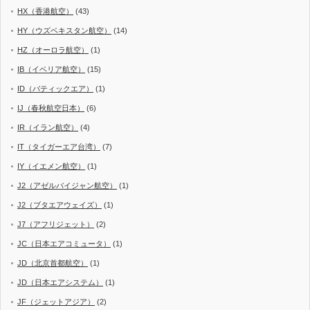
HX（香港航空）
(43)
HY（ウズベキスタン航空）
(14)
HZ（オーロラ航空）
(1)
IB（イベリア航空）
(15)
ID（バティックエア）
(1)
IJ（春秋航空日本）
(6)
IR（イラン航空）
(4)
IT（タイガーエア台湾）
(7)
IY（イエメン航空）
(1)
J2（アゼルバイジャン航空）
(1)
J2（ブタエアウェイズ）
(1)
J7（アフリジェット）
(2)
JC（日本エアコミュータ）
(1)
JD（北京首都航空）
(1)
JD（日本エアシステム）
(1)
JF（ジェットアジア）
(2)