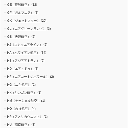
GE（復興航空）
(12)
GF（ガルフエア）
(6)
GK（ジェットスター）
(20)
GL（エアグリーンランド）
(3)
GS（天津航空）
(2)
H2（スカイエアライン）
(2)
HA（ハワイアン航空）
(34)
HB（アジアアトラン）
(2)
HD（エア・ドゥ）
(5)
HF（エアコートジボワール）
(2)
HG（ニキ航空）
(2)
HK（ヤンゴン航空）
(1)
HM（セーシェル航空）
(1)
HO（吉祥航空）
(4)
HP（アメリカウエスト）
(1)
HU（海南航空）
(3)