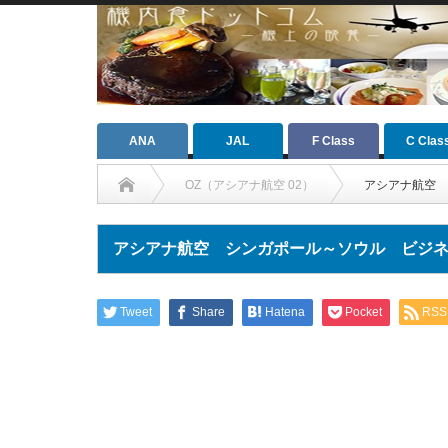
ANA
JAL
F Class
C Clas
OZ（アシアナ航空 02）
アシアナ航空 
アシアナ航空 シンガポール～ソウル ビジ
Tweet
Share
Hatena
Pocket
RSS