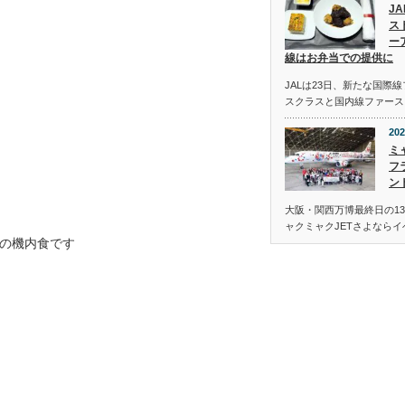
J
ス
ー
線はお弁当での提供に
JALは23日、新たな国際
スクラスと国内線ファース
202
ミ
フ
ン
大阪・関西万博最終日の13
ャクミャクJETさよなら
の機内食です