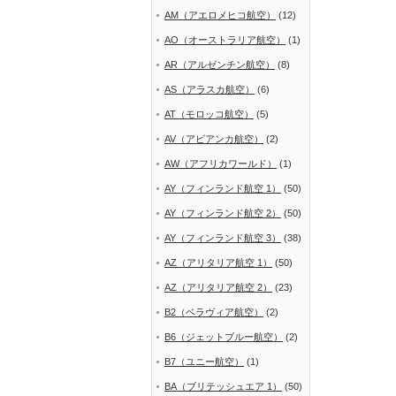
AM（アエロメヒコ航空）
(12)
AO（オーストラリア航空）
(1)
AR（アルゼンチン航空）
(8)
AS（アラスカ航空）
(6)
AT（モロッコ航空）
(5)
AV（アビアンカ航空）
(2)
AW（アフリカワールド）
(1)
AY（フィンランド航空 1）
(50)
AY（フィンランド航空 2）
(50)
AY（フィンランド航空 3）
(38)
AZ（アリタリア航空 1）
(50)
AZ（アリタリア航空 2）
(23)
B2（ベラヴィア航空）
(2)
B6（ジェットブルー航空）
(2)
B7（ユニー航空）
(1)
BA（ブリテッシュエア 1）
(50)