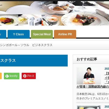
s
Y Class
Special Meal
Airline PR
シンガポール～ソウル ビジネスクラス
おすすめ記事
ネスクラス
202
【
feedly
Pin it
イ
「
が登場！国際線国内線の
日本航空JALは、6月1日
行きのプレミアムエコノミ
202