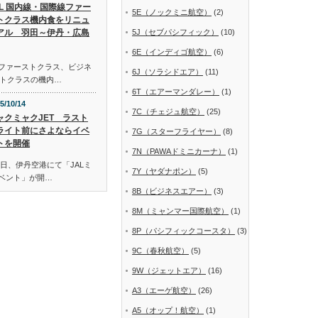
AL 国内線・国際線ファー
5E（ノックミニ航空）
(2)
トクラス機内食をリニュ
アル 羽田～伊丹・広島
5J（セブパシフィック）
(10)
6E（インディゴ航空）
(6)
線ファーストクラス、ビジネ
6J（ソラシドエア）
(11)
トクラスの機内…
6T（エアーマンダレー）
(1)
5/10/14
7C（チェジュ航空）
(25)
ャクミャクJET ラスト
ライト前にさよならイベ
7G（スターフライヤー）
(8)
トを開催
7N（PAWAドミニカーナ）
(1)
日、伊丹空港にて「JALミ
7Y（ヤダナポン）
(5)
イベント」が開…
8B（ビジネスエアー）
(3)
8M（ミャンマー国際航空）
(1)
8P（パシフィックコースタ）
(3)
9C（春秋航空）
(5)
9W（ジェットエア）
(16)
A3（エーゲ航空）
(26)
A5（オップ！航空）
(1)