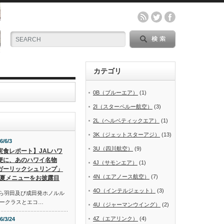
カテゴリ
0B（ブルーエア）
(1)
2I（スターペルー航空）
(3)
2L（ヘルベティックエア）
(1)
3K（ジェットスターアジ）
(13)
6/6/3
3U（四川航空）
(9)
実食レポート】JALハワ
便に、あのハワイ名物
4J（サモンエア）
(1)
ガーリックシュリンプ」
4N（エアノース航空）
(7)
夏メニューをお披露目
4O（インテルジェット）
(3)
から羽田及び成田発ホノルル
ークラスとエコ…
4U（ジャーマンウイング）
(2)
4Z（エアリンク）
(4)
6/3/24