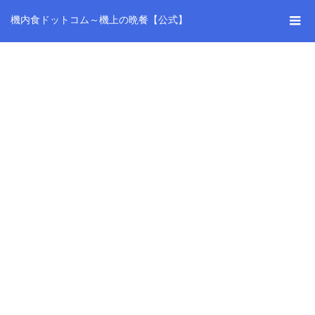
機内食ドットコム～機上の晩餐【公式】