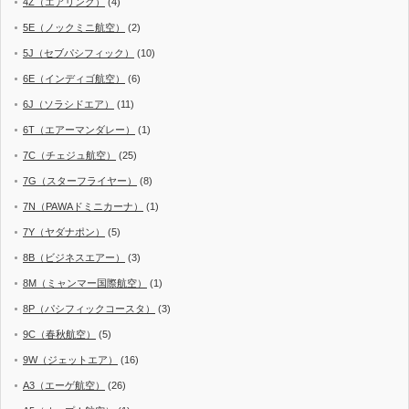
4Z（エアリンク）
(4)
5E（ノックミニ航空）
(2)
5J（セブパシフィック）
(10)
6E（インディゴ航空）
(6)
6J（ソラシドエア）
(11)
6T（エアーマンダレー）
(1)
7C（チェジュ航空）
(25)
7G（スターフライヤー）
(8)
7N（PAWAドミニカーナ）
(1)
7Y（ヤダナポン）
(5)
8B（ビジネスエアー）
(3)
8M（ミャンマー国際航空）
(1)
8P（パシフィックコースタ）
(3)
9C（春秋航空）
(5)
9W（ジェットエア）
(16)
A3（エーゲ航空）
(26)