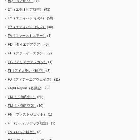
EQ（タメ航空）
(1)
ET（エチオピア航空）
(43)
EY（エティハド その1）
(50)
EY（エティハド その2）
(40)
FA（ファーストエアー）
(1)
FD（タイエアアジア）
(5)
FE（ファーイースタン）
(7)
FG（アリアナアフガン）
(1)
FI（アイスランド航空）
(3)
FJ（フィジーエアウェイズ）
(11)
Flight Report（搭乗記）
(9)
FM（上海航空 1）
(50)
FM（上海航空 2）
(10)
FN（ファストジェット）
(1)
FT（シェムリアップ航空）
(1)
FV（ロシア航空）
(3)