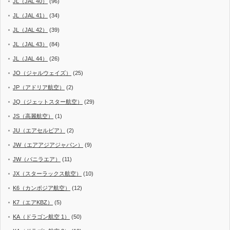
JL（JAL 40）
(96)
JL（JAL 41）
(34)
JL（JAL 42）
(39)
JL（JAL 43）
(84)
JL（JAL 44）
(26)
JO（ジャルウェイズ）
(25)
JP（アドリア航空）
(2)
JQ（ジェットスター航空）
(29)
JS（高麗航空）
(1)
JU（エアセルビア）
(2)
JW（エアアジアジャパン）
(9)
JW（バニラエア）
(11)
JX（スターラックス航空）
(10)
K6（カンボジア航空）
(12)
K7（エアKBZ）
(5)
KA（ドラゴン航空 1）
(50)