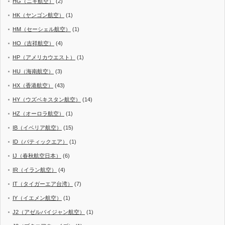
HG（ニキ航空）
(2)
HK（ヤンゴン航空）
(1)
HM（セーシェル航空）
(1)
HO（吉祥航空）
(4)
HP（アメリカウエスト）
(1)
HU（海南航空）
(3)
HX（香港航空）
(43)
HY（ウズベキスタン航空）
(14)
HZ（オーロラ航空）
(1)
IB（イベリア航空）
(15)
ID（バティックエア）
(1)
IJ（春秋航空日本）
(6)
IR（イラン航空）
(4)
IT（タイガーエア台湾）
(7)
IY（イエメン航空）
(1)
J2（アゼルバイジャン航空）
(1)