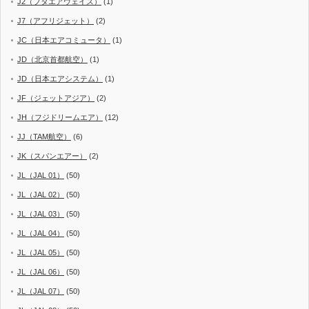
J2（ブタエアウェイズ）
(1)
J7（アフリジェット）
(2)
JC（日本エアコミュータ）
(1)
JD（北京首都航空）
(1)
JD（日本エアシステム）
(1)
JF（ジェットアジア）
(2)
JH（フジドリームエア）
(12)
JJ（TAM航空）
(6)
JK（スパンエアー）
(2)
JL（JAL 01）
(50)
JL（JAL 02）
(50)
JL（JAL 03）
(50)
JL（JAL 04）
(50)
JL（JAL 05）
(50)
JL（JAL 06）
(50)
JL（JAL 07）
(50)