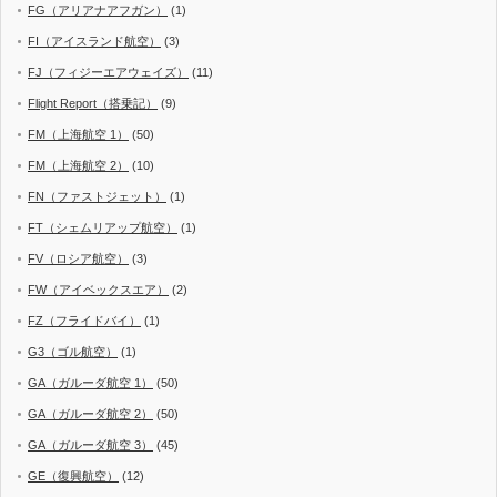
FG（アリアナアフガン）
(1)
FI（アイスランド航空）
(3)
FJ（フィジーエアウェイズ）
(11)
Flight Report（搭乗記）
(9)
FM（上海航空 1）
(50)
FM（上海航空 2）
(10)
FN（ファストジェット）
(1)
FT（シェムリアップ航空）
(1)
FV（ロシア航空）
(3)
FW（アイベックスエア）
(2)
FZ（フライドバイ）
(1)
G3（ゴル航空）
(1)
GA（ガルーダ航空 1）
(50)
GA（ガルーダ航空 2）
(50)
GA（ガルーダ航空 3）
(45)
GE（復興航空）
(12)