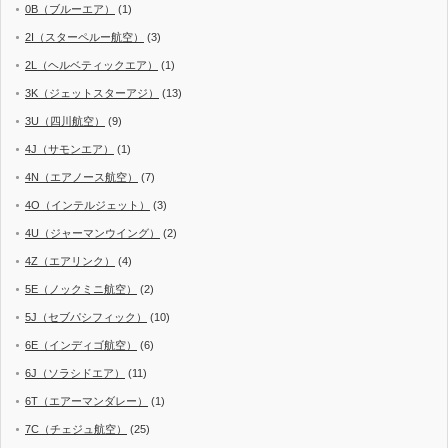
0B（ブルーエア）
(1)
2I（スターペルー航空）
(3)
2L（ヘルベティックエア）
(1)
3K（ジェットスターアジ）
(13)
3U（四川航空）
(9)
4J（サモンエア）
(1)
4N（エアノース航空）
(7)
4O（インテルジェット）
(3)
4U（ジャーマンウイング）
(2)
4Z（エアリンク）
(4)
5E（ノックミニ航空）
(2)
5J（セブパシフィック）
(10)
6E（インディゴ航空）
(6)
6J（ソラシドエア）
(11)
6T（エアーマンダレー）
(1)
7C（チェジュ航空）
(25)