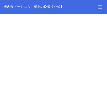
機内食ドットコム～機上の晩餐【公式】