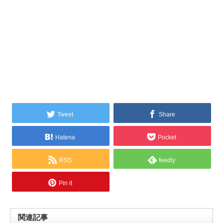
Tweet
Share
Hatena
Pocket
RSS
feedly
Pin it
関連記事