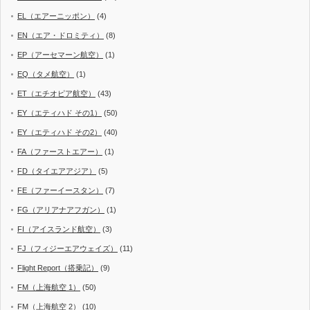
EL（エアーニッポン）
(4)
EN（エア・ドロミティ）
(8)
EP（アーセマーン航空）
(1)
EQ（タメ航空）
(1)
ET（エチオピア航空）
(43)
EY（エティハド その1）
(50)
EY（エティハド その2）
(40)
FA（ファーストエアー）
(1)
FD（タイエアアジア）
(5)
FE（ファーイースタン）
(7)
FG（アリアナアフガン）
(1)
FI（アイスランド航空）
(3)
FJ（フィジーエアウェイズ）
(11)
Flight Report（搭乗記）
(9)
FM（上海航空 1）
(50)
FM（上海航空 2）
(10)