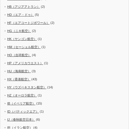
HB（アジアアトラン）
(2)
HD（エア・ドゥ）
(5)
HF（エアコートジボワール）
(2)
HG（ニキ航空）
(2)
HK（ヤンゴン航空）
(1)
HM（セーシェル航空）
(1)
HO（吉祥航空）
(4)
HP（アメリカウエスト）
(1)
HU（海南航空）
(3)
HX（香港航空）
(43)
HY（ウズベキスタン航空）
(14)
HZ（オーロラ航空）
(1)
IB（イベリア航空）
(15)
ID（バティックエア）
(1)
IJ（春秋航空日本）
(6)
IR（イラン航空）
(4)