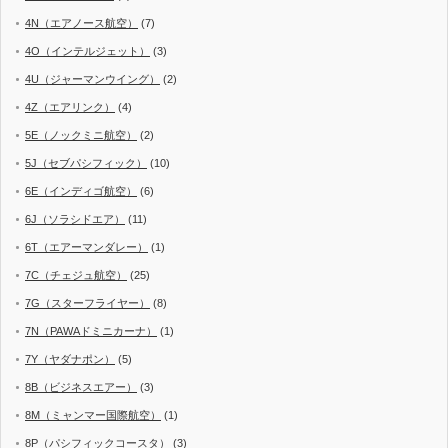
4N（エアノース航空）
(7)
4O（インテルジェット）
(3)
4U（ジャーマンウイング）
(2)
4Z（エアリンク）
(4)
5E（ノックミニ航空）
(2)
5J（セブパシフィック）
(10)
6E（インディゴ航空）
(6)
6J（ソラシドエア）
(11)
6T（エアーマンダレー）
(1)
7C（チェジュ航空）
(25)
7G（スターフライヤー）
(8)
7N（PAWAドミニカーナ）
(1)
7Y（ヤダナポン）
(5)
8B（ビジネスエアー）
(3)
8M（ミャンマー国際航空）
(1)
8P（パシフィックコースタ）
(3)