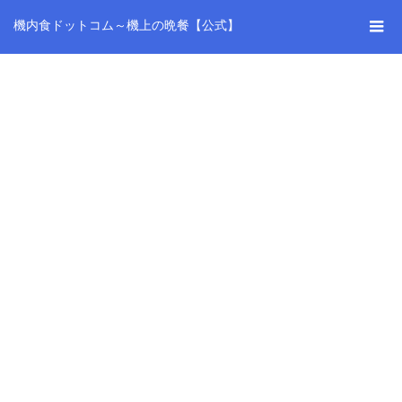
機内食ドットコム～機上の晩餐【公式】