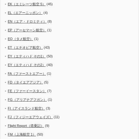
EK（エミレーツ航空 5）
(45)
EL（エアーニッポン）
(4)
EN（エア・ドロミティ）
(8)
EP（アーセマーン航空）
(1)
EQ（タメ航空）
(1)
ET（エチオピア航空）
(43)
EY（エティハド その1）
(50)
EY（エティハド その2）
(40)
FA（ファーストエアー）
(1)
FD（タイエアアジア）
(5)
FE（ファーイースタン）
(7)
FG（アリアナアフガン）
(1)
FI（アイスランド航空）
(3)
FJ（フィジーエアウェイズ）
(11)
Flight Report（搭乗記）
(9)
FM（上海航空 1）
(50)