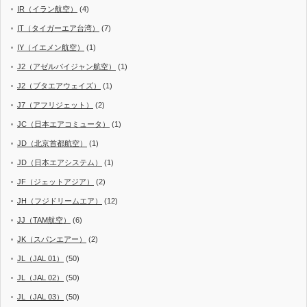
IR（イラン航空）
(4)
IT（タイガーエア台湾）
(7)
IY（イエメン航空）
(1)
J2（アゼルバイジャン航空）
(1)
J2（ブタエアウェイズ）
(1)
J7（アフリジェット）
(2)
JC（日本エアコミュータ）
(1)
JD（北京首都航空）
(1)
JD（日本エアシステム）
(1)
JF（ジェットアジア）
(2)
JH（フジドリームエア）
(12)
JJ（TAM航空）
(6)
JK（スパンエアー）
(2)
JL（JAL 01）
(50)
JL（JAL 02）
(50)
JL（JAL 03）
(50)