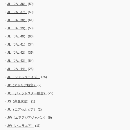
JL（JAL 36）
(50)
JL（JAL 37）
(50)
JL（JAL 38）
(61)
JL（JAL 39）
(50)
JL（JAL 40）
(96)
JL（JAL 41）
(34)
JL（JAL 42）
(39)
JL（JAL 43）
(84)
JL（JAL 44）
(26)
JO（ジャルウェイズ）
(25)
JP（アドリア航空）
(2)
JQ（ジェットスター航空）
(29)
JS（高麗航空）
(1)
JU（エアセルビア）
(2)
JW（エアアジアジャパン）
(9)
JW（バニラエア）
(11)