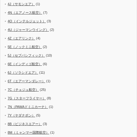
4J（サモンエア）
(1)
4N（エアノース航空）
(7)
4O（インテルジェット）
(3)
4U（ジャーマンウイング）
(2)
4Z（エアリンク）
(4)
5E（ノックミニ航空）
(2)
5J（セブパシフィック）
(10)
6E（インディゴ航空）
(6)
6J（ソラシドエア）
(11)
6T（エアーマンダレー）
(1)
7C（チェジュ航空）
(25)
7G（スターフライヤー）
(8)
7N（PAWAドミニカーナ）
(1)
7Y（ヤダナポン）
(5)
8B（ビジネスエアー）
(3)
8M（ミャンマー国際航空）
(1)