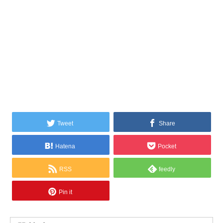
Tweet
Share
Hatena
Pocket
RSS
feedly
Pin it