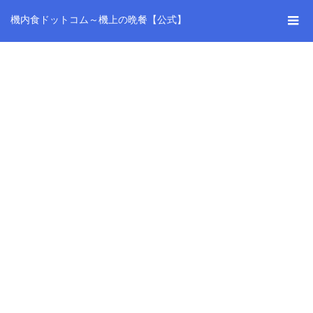
機内食ドットコム～機上の晩餐【公式】