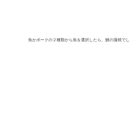
魚かポークの２種類から魚を選択したら、鰻の蒲焼でし