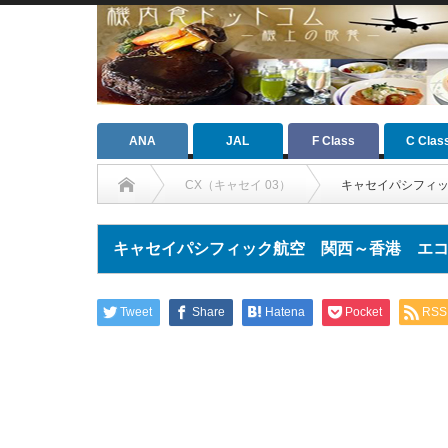
ANA
JAL
F Class
C Clas
CX（キャセイ 03）
キャセイパシフィ
キャセイパシフィック航空 関西～香港 エ
Tweet
Share
Hatena
Pocket
RSS