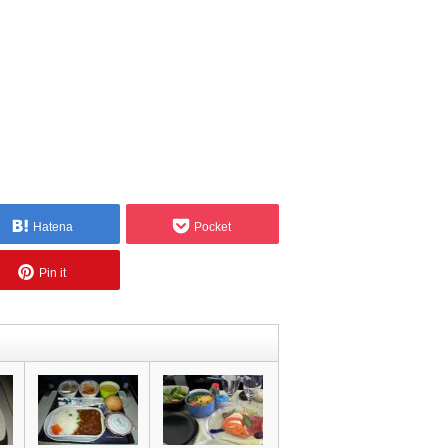
Hatena
Pocket
Pin it