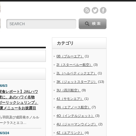
カテゴリ
0B（ブルーエア）
(1)
2I（スターペルー航空）
(3)
2L（ヘルベティックエア）
(1)
3K（ジェットスターアジ）
(13)
6/6/3
3U（四川航空）
(9)
実食レポート】JALハワ
便に、あのハワイ名物
4J（サモンエア）
(1)
ガーリックシュリンプ」
4N（エアノース航空）
(7)
夏メニューをお披露目
4O（インテルジェット）
(3)
から羽田及び成田発ホノルル
ークラスとエコ…
4U（ジャーマンウイング）
(2)
4Z（エアリンク）
(4)
6/3/24