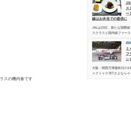
J
ス
ー
線はお弁当での提供に
JALは23日、新たな国際
スクラスと国内線ファース
202
ミ
フ
ン
大阪・関西万博最終日の13
ャクミャクJETさよなら
ラスの機内食です