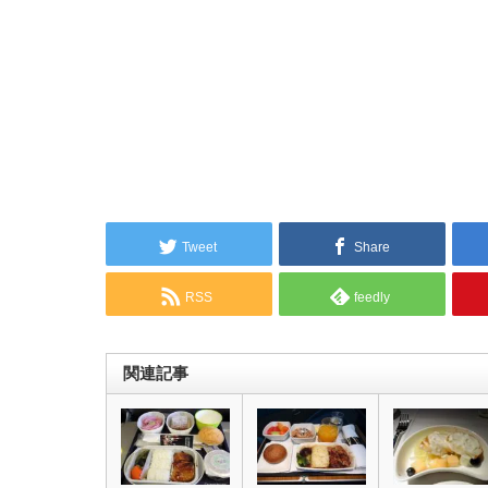
Tweet
Share
RSS
feedly
関連記事