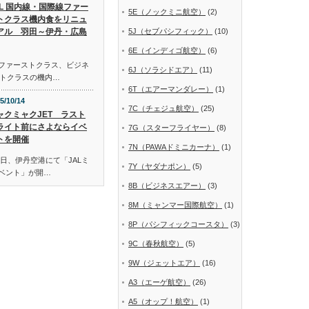
AL 国内線・国際線ファー
5E（ノックミニ航空）
(2)
トクラス機内食をリニュ
アル 羽田～伊丹・広島
5J（セブパシフィック）
(10)
6E（インディゴ航空）
(6)
線ファーストクラス、ビジネ
6J（ソラシドエア）
(11)
トクラスの機内…
6T（エアーマンダレー）
(1)
5/10/14
7C（チェジュ航空）
(25)
ャクミャクJET ラスト
ライト前にさよならイベ
7G（スターフライヤー）
(8)
トを開催
7N（PAWAドミニカーナ）
(1)
日、伊丹空港にて「JALミ
7Y（ヤダナポン）
(5)
イベント」が開…
8B（ビジネスエアー）
(3)
8M（ミャンマー国際航空）
(1)
8P（パシフィックコースタ）
(3)
9C（春秋航空）
(5)
9W（ジェットエア）
(16)
A3（エーゲ航空）
(26)
A5（オップ！航空）
(1)