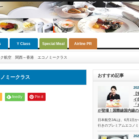
s
Y Class
Special Meal
Airline PR
ック航空 関西～香港 エコノミークラス
おすすめ記事
コノミークラス
202
【
feedly
Pin it
イ
「
が登場！国際線国内線の
日本航空JALは、6月1日
行きのプレミアムエコノミ
202