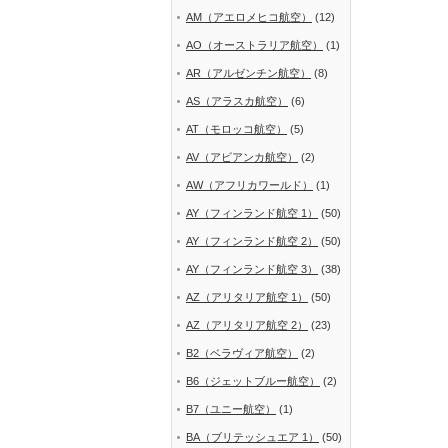
AM（アエロメヒコ航空）
(12)
AO（オーストラリア航空）
(1)
AR（アルゼンチン航空）
(8)
AS（アラスカ航空）
(6)
AT（モロッコ航空）
(5)
AV（アビアンカ航空）
(2)
AW（アフリカワールド）
(1)
AY（フィンランド航空 1）
(50)
AY（フィンランド航空 2）
(50)
AY（フィンランド航空 3）
(38)
AZ（アリタリア航空 1）
(50)
AZ（アリタリア航空 2）
(23)
B2（ベラヴィア航空）
(2)
B6（ジェットブルー航空）
(2)
B7（ユニー航空）
(1)
BA（ブリテッシュエア 1）
(50)