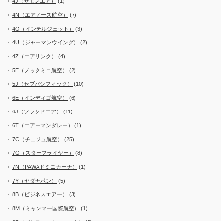
4J（サモンエア）
(1)
4N（エアノース航空）
(7)
4O（インテルジェット）
(3)
4U（ジャーマンウイング）
(2)
4Z（エアリンク）
(4)
5E（ノックミニ航空）
(2)
5J（セブパシフィック）
(10)
6E（インディゴ航空）
(6)
6J（ソラシドエア）
(11)
6T（エアーマンダレー）
(1)
7C（チェジュ航空）
(25)
7G（スターフライヤー）
(8)
7N（PAWAドミニカーナ）
(1)
7Y（ヤダナポン）
(5)
8B（ビジネスエアー）
(3)
8M（ミャンマー国際航空）
(1)