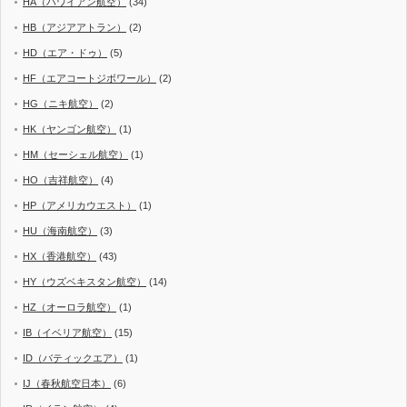
HA（ハワイアン航空）
(34)
HB（アジアアトラン）
(2)
HD（エア・ドゥ）
(5)
HF（エアコートジボワール）
(2)
HG（ニキ航空）
(2)
HK（ヤンゴン航空）
(1)
HM（セーシェル航空）
(1)
HO（吉祥航空）
(4)
HP（アメリカウエスト）
(1)
HU（海南航空）
(3)
HX（香港航空）
(43)
HY（ウズベキスタン航空）
(14)
HZ（オーロラ航空）
(1)
IB（イベリア航空）
(15)
ID（バティックエア）
(1)
IJ（春秋航空日本）
(6)