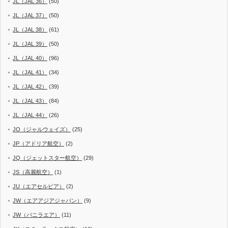
JL（JAL 36）
(50)
JL（JAL 37）
(50)
JL（JAL 38）
(61)
JL（JAL 39）
(50)
JL（JAL 40）
(96)
JL（JAL 41）
(34)
JL（JAL 42）
(39)
JL（JAL 43）
(84)
JL（JAL 44）
(26)
JO（ジャルウェイズ）
(25)
JP（アドリア航空）
(2)
JQ（ジェットスター航空）
(29)
JS（高麗航空）
(1)
JU（エアセルビア）
(2)
JW（エアアジアジャパン）
(9)
JW（バニラエア）
(11)