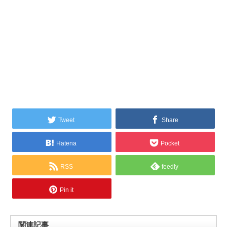
Tweet
Share
Hatena
Pocket
RSS
feedly
Pin it
関連記事