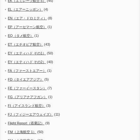
EK（エミレーツ航空 5）
(45)
EL（エアーニッポン）
(4)
EN（エア・ドロミティ）
(8)
EP（アーセマーン航空）
(1)
EQ（タメ航空）
(1)
ET（エチオピア航空）
(43)
EY（エティハド その1）
(50)
EY（エティハド その2）
(40)
FA（ファーストエアー）
(1)
FD（タイエアアジア）
(5)
FE（ファーイースタン）
(7)
FG（アリアナアフガン）
(1)
FI（アイスランド航空）
(3)
FJ（フィジーエアウェイズ）
(11)
Flight Report（搭乗記）
(9)
FM（上海航空 1）
(50)