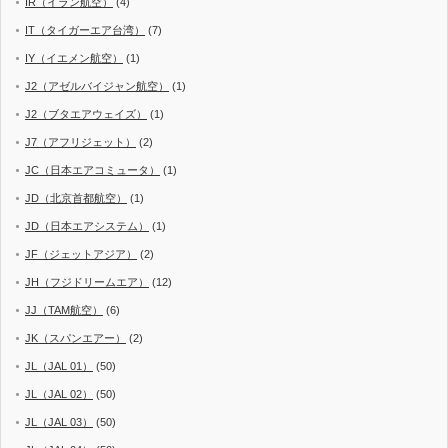
IR（イラン航空）
(4)
IT（タイガーエア台湾）
(7)
IY（イエメン航空）
(1)
J2（アゼルバイジャン航空）
(1)
J2（ブタエアウェイズ）
(1)
J7（アフリジェット）
(2)
JC（日本エアコミュータ）
(1)
JD（北京首都航空）
(1)
JD（日本エアシステム）
(1)
JF（ジェットアジア）
(2)
JH（フジドリームエア）
(12)
JJ（TAM航空）
(6)
JK（スパンエアー）
(2)
JL（JAL 01）
(50)
JL（JAL 02）
(50)
JL（JAL 03）
(50)