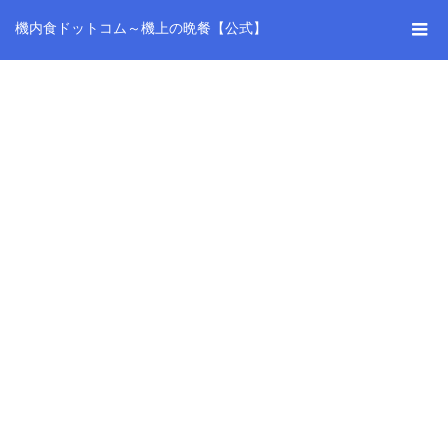
機内食ドットコム～機上の晩餐【公式】