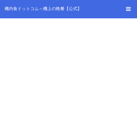
機内食ドットコム～機上の晩餐【公式】