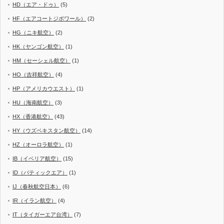
HD（エア・ドゥ）
(5)
HF（エアコートジボワール）
(2)
HG（ニキ航空）
(2)
HK（ヤンゴン航空）
(1)
HM（セーシェル航空）
(1)
HO（吉祥航空）
(4)
HP（アメリカウエスト）
(1)
HU（海南航空）
(3)
HX（香港航空）
(43)
HY（ウズベキスタン航空）
(14)
HZ（オーロラ航空）
(1)
IB（イベリア航空）
(15)
ID（バティックエア）
(1)
IJ（春秋航空日本）
(6)
IR（イラン航空）
(4)
IT（タイガーエア台湾）
(7)