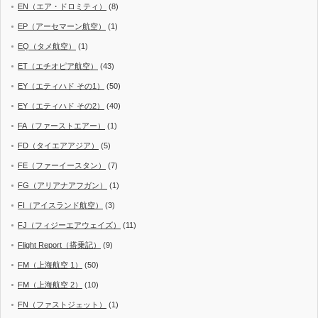
EN（エア・ドロミティ）
(8)
EP（アーセマーン航空）
(1)
EQ（タメ航空）
(1)
ET（エチオピア航空）
(43)
EY（エティハド その1）
(50)
EY（エティハド その2）
(40)
FA（ファーストエアー）
(1)
FD（タイエアアジア）
(5)
FE（ファーイースタン）
(7)
FG（アリアナアフガン）
(1)
FI（アイスランド航空）
(3)
FJ（フィジーエアウェイズ）
(11)
Flight Report（搭乗記）
(9)
FM（上海航空 1）
(50)
FM（上海航空 2）
(10)
FN（ファストジェット）
(1)