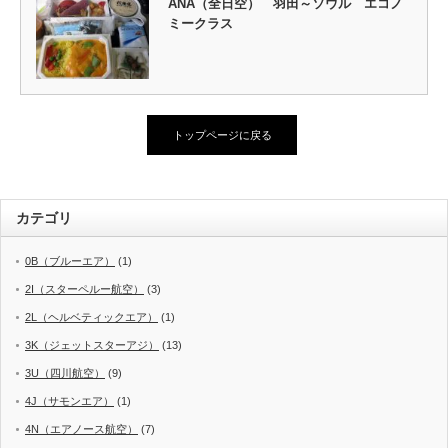
ANA（全日空） 羽田～ソウル エコノ
ミークラス
トップページに戻る
カテゴリ
0B（ブルーエア）
(1)
2I（スターペルー航空）
(3)
2L（ヘルベティックエア）
(1)
3K（ジェットスターアジ）
(13)
3U（四川航空）
(9)
4J（サモンエア）
(1)
4N（エアノース航空）
(7)