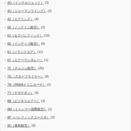
4O（インテルジェット）
(3)
4U（ジャーマンウイング）
(2)
4Z（エアリンク）
(4)
5E（ノックミニ航空）
(2)
5J（セブパシフィック）
(10)
6E（インディゴ航空）
(6)
6J（ソラシドエア）
(11)
6T（エアーマンダレー）
(1)
7C（チェジュ航空）
(25)
7G（スターフライヤー）
(8)
7N（PAWAドミニカーナ）
(1)
7Y（ヤダナポン）
(5)
8B（ビジネスエアー）
(3)
8M（ミャンマー国際航空）
(1)
8P（パシフィックコースタ）
(3)
9C（春秋航空）
(5)