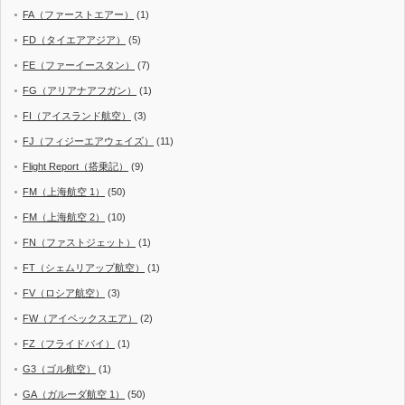
FA（ファーストエアー）
(1)
FD（タイエアアジア）
(5)
FE（ファーイースタン）
(7)
FG（アリアナアフガン）
(1)
FI（アイスランド航空）
(3)
FJ（フィジーエアウェイズ）
(11)
Flight Report（搭乗記）
(9)
FM（上海航空 1）
(50)
FM（上海航空 2）
(10)
FN（ファストジェット）
(1)
FT（シェムリアップ航空）
(1)
FV（ロシア航空）
(3)
FW（アイベックスエア）
(2)
FZ（フライドバイ）
(1)
G3（ゴル航空）
(1)
GA（ガルーダ航空 1）
(50)