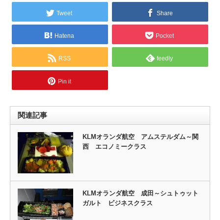
Tweet
Share
Hatena
Pocket
RSS
feedly
Pin it
関連記事
KLMオランダ航空 アムステルダム～関
西 エコノミークラス
KLMオランダ航空 成田～シュトゥット
ガルト ビジネスクラス