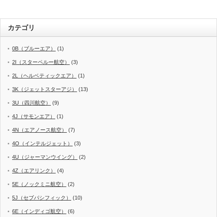
カテゴリ
0B（ブルーエア）
(1)
2I（スターペルー航空）
(3)
2L（ヘルベティックエア）
(1)
3K（ジェットスターアジ）
(13)
3U（四川航空）
(9)
4J（サモンエア）
(1)
4N（エアノース航空）
(7)
4O（インテルジェット）
(3)
4U（ジャーマンウイング）
(2)
4Z（エアリンク）
(4)
5E（ノックミニ航空）
(2)
5J（セブパシフィック）
(10)
6E（インディゴ航空）
(6)