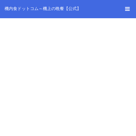
機内食ドットコム～機上の晩餐【公式】