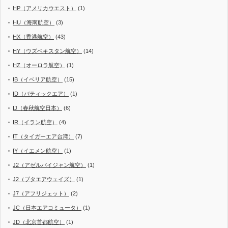
HP（アメリカウエスト）
(1)
HU（海南航空）
(3)
HX（香港航空）
(43)
HY（ウズベキスタン航空）
(14)
HZ（オーロラ航空）
(1)
IB（イベリア航空）
(15)
ID（バティックエア）
(1)
IJ（春秋航空日本）
(6)
IR（イラン航空）
(4)
IT（タイガーエア台湾）
(7)
IY（イエメン航空）
(1)
J2（アゼルバイジャン航空）
(1)
J2（ブタエアウェイズ）
(1)
J7（アフリジェット）
(2)
JC（日本エアコミュータ）
(1)
JD（北京首都航空）
(1)