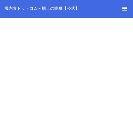
機内食ドットコム～機上の晩餐【公式】