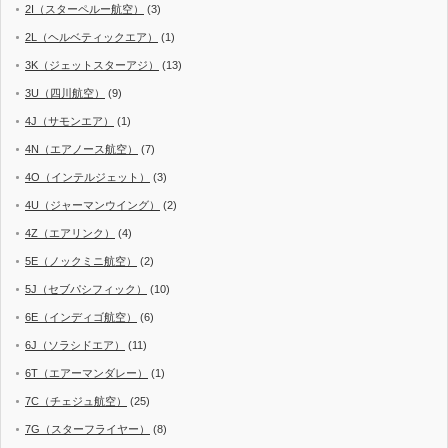
2I（スターペルー航空）
(3)
2L（ヘルベティックエア）
(1)
3K（ジェットスターアジ）
(13)
3U（四川航空）
(9)
4J（サモンエア）
(1)
4N（エアノース航空）
(7)
4O（インテルジェット）
(3)
4U（ジャーマンウイング）
(2)
4Z（エアリンク）
(4)
5E（ノックミニ航空）
(2)
5J（セブパシフィック）
(10)
6E（インディゴ航空）
(6)
6J（ソラシドエア）
(11)
6T（エアーマンダレー）
(1)
7C（チェジュ航空）
(25)
7G（スターフライヤー）
(8)