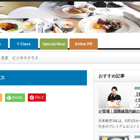
s
Y Class
Special Meal
Airline PR
～北京 ビジネスクラス
おすすめ記事
ラス
202
【
feedly
Pin it
イ
「
が登場！国際線国内線の
日本航空JALは、6月1日
行きのプレミアムエコノミ
202