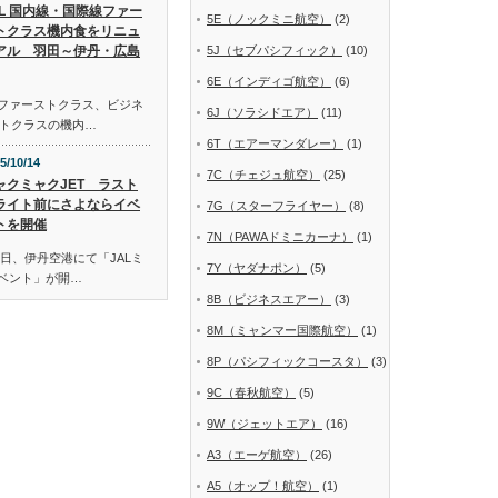
AL 国内線・国際線ファー
5E（ノックミニ航空）
(2)
トクラス機内食をリニュ
アル 羽田～伊丹・広島
5J（セブパシフィック）
(10)
6E（インディゴ航空）
(6)
線ファーストクラス、ビジネ
6J（ソラシドエア）
(11)
トクラスの機内…
6T（エアーマンダレー）
(1)
5/10/14
7C（チェジュ航空）
(25)
ャクミャクJET ラスト
ライト前にさよならイベ
7G（スターフライヤー）
(8)
トを開催
7N（PAWAドミニカーナ）
(1)
日、伊丹空港にて「JALミ
7Y（ヤダナポン）
(5)
イベント」が開…
8B（ビジネスエアー）
(3)
8M（ミャンマー国際航空）
(1)
8P（パシフィックコースタ）
(3)
9C（春秋航空）
(5)
9W（ジェットエア）
(16)
A3（エーゲ航空）
(26)
A5（オップ！航空）
(1)