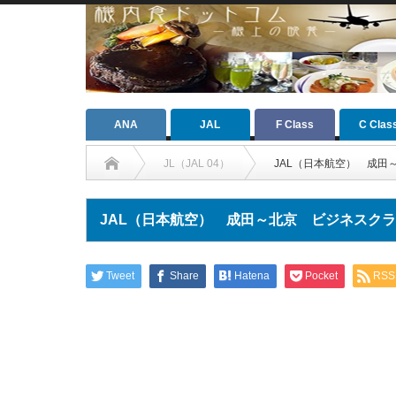
ANA
JAL
F Class
C Clas
JL（JAL 04）
JAL（日本航空） 成田
JAL（日本航空） 成田～北京 ビジネスク
Tweet
Share
Hatena
Pocket
RSS