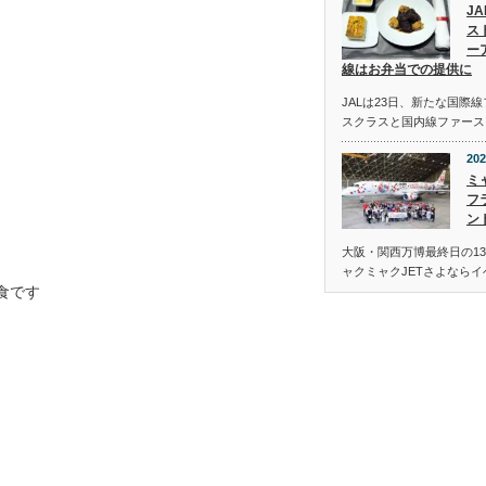
J
ス
ー
線はお弁当での提供に
JALは23日、新たな国際
スクラスと国内線ファース
202
ミ
フ
ン
大阪・関西万博最終日の13
ャクミャクJETさよなら
食です