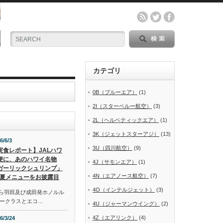
カテゴリ
0B（ブルーエア）
(1)
2I（スターペルー航空）
(3)
2L（ヘルベティックエア）
(1)
3K（ジェットスターアジ）
(13)
6/6/3
3U（四川航空）
(9)
実食レポート】JALハワ
便に、あのハワイ名物
4J（サモンエア）
(1)
ガーリックシュリンプ」
4N（エアノース航空）
(7)
夏メニューをお披露目
4O（インテルジェット）
(3)
から羽田及び成田発ホノルル
ークラスとエコ…
4U（ジャーマンウイング）
(2)
4Z（エアリンク）
(4)
6/3/24