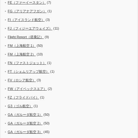
FE（ファーイースタン）
(7)
FG（アリアナアフガン）
(1)
FI（アイスランド航空）
(3)
FJ（フィジーエアウェイズ）
(11)
Flight Report（搭乗記）
(9)
FM（上海航空 1）
(50)
FM（上海航空 2）
(10)
FN（ファストジェット）
(1)
FT（シェムリアップ航空）
(1)
FV（ロシア航空）
(3)
FW（アイベックスエア）
(2)
FZ（フライドバイ）
(1)
G3（ゴル航空）
(1)
GA（ガルーダ航空 1）
(50)
GA（ガルーダ航空 2）
(50)
GA（ガルーダ航空 3）
(45)