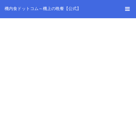
機内食ドットコム～機上の晩餐【公式】