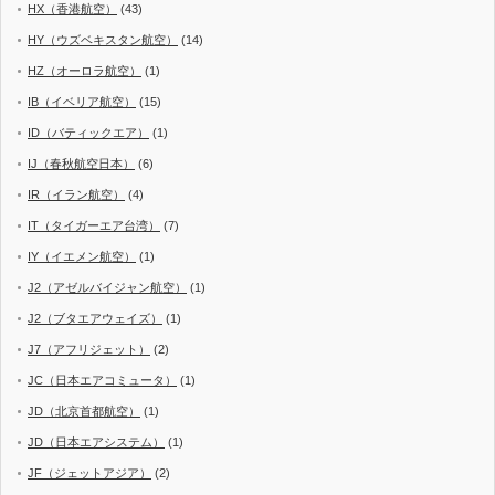
HX（香港航空）
(43)
HY（ウズベキスタン航空）
(14)
HZ（オーロラ航空）
(1)
IB（イベリア航空）
(15)
ID（バティックエア）
(1)
IJ（春秋航空日本）
(6)
IR（イラン航空）
(4)
IT（タイガーエア台湾）
(7)
IY（イエメン航空）
(1)
J2（アゼルバイジャン航空）
(1)
J2（ブタエアウェイズ）
(1)
J7（アフリジェット）
(2)
JC（日本エアコミュータ）
(1)
JD（北京首都航空）
(1)
JD（日本エアシステム）
(1)
JF（ジェットアジア）
(2)