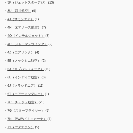
3K（ジェットスターアジ）
(13)
3U（四川航空）
(9)
4J（サモンエア）
(1)
4N（エアノース航空）
(7)
4O（インテルジェット）
(3)
4U（ジャーマンウイング）
(2)
4Z（エアリンク）
(4)
5E（ノックミニ航空）
(2)
5J（セブパシフィック）
(10)
6E（インディゴ航空）
(6)
6J（ソラシドエア）
(11)
6T（エアーマンダレー）
(1)
7C（チェジュ航空）
(25)
7G（スターフライヤー）
(8)
7N（PAWAドミニカーナ）
(1)
7Y（ヤダナポン）
(5)