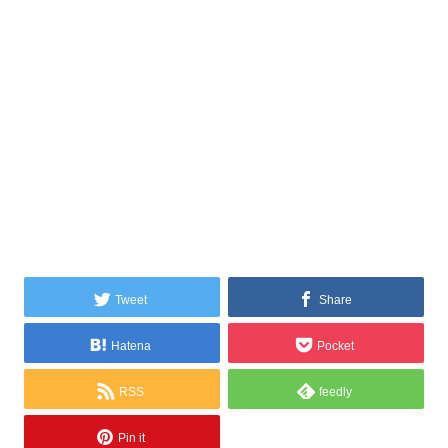
Tweet
Share
Hatena
Pocket
RSS
feedly
Pin it