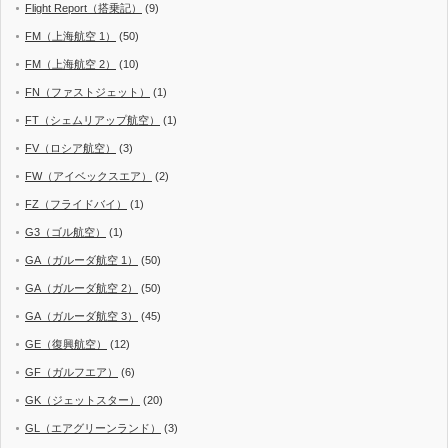
Flight Report（搭乗記）
(9)
FM（上海航空 1）
(50)
FM（上海航空 2）
(10)
FN（ファストジェット）
(1)
FT（シェムリアップ航空）
(1)
FV（ロシア航空）
(3)
FW（アイベックスエア）
(2)
FZ（フライドバイ）
(1)
G3（ゴル航空）
(1)
GA（ガルーダ航空 1）
(50)
GA（ガルーダ航空 2）
(50)
GA（ガルーダ航空 3）
(45)
GE（復興航空）
(12)
GF（ガルフエア）
(6)
GK（ジェットスター）
(20)
GL（エアグリーンランド）
(3)