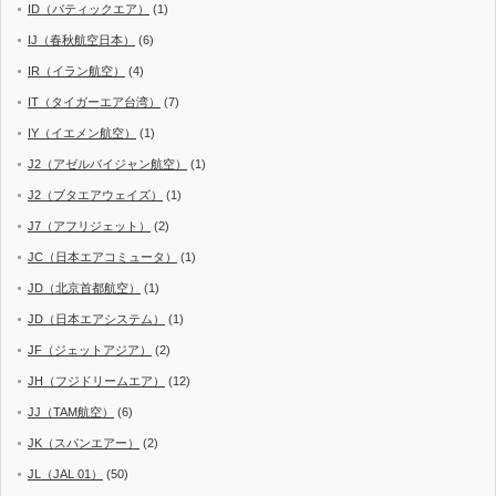
ID（バティックエア）
(1)
IJ（春秋航空日本）
(6)
IR（イラン航空）
(4)
IT（タイガーエア台湾）
(7)
IY（イエメン航空）
(1)
J2（アゼルバイジャン航空）
(1)
J2（ブタエアウェイズ）
(1)
J7（アフリジェット）
(2)
JC（日本エアコミュータ）
(1)
JD（北京首都航空）
(1)
JD（日本エアシステム）
(1)
JF（ジェットアジア）
(2)
JH（フジドリームエア）
(12)
JJ（TAM航空）
(6)
JK（スパンエアー）
(2)
JL（JAL 01）
(50)