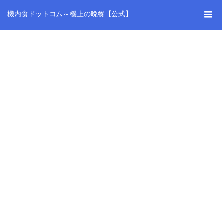
機内食ドットコム～機上の晩餐【公式】