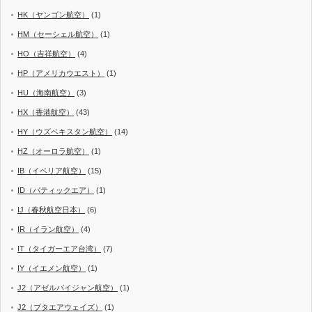
HK（ヤンゴン航空）
(1)
HM（セーシェル航空）
(1)
HO（吉祥航空）
(4)
HP（アメリカウエスト）
(1)
HU（海南航空）
(3)
HX（香港航空）
(43)
HY（ウズベキスタン航空）
(14)
HZ（オーロラ航空）
(1)
IB（イベリア航空）
(15)
ID（バティックエア）
(1)
IJ（春秋航空日本）
(6)
IR（イラン航空）
(4)
IT（タイガーエア台湾）
(7)
IY（イエメン航空）
(1)
J2（アゼルバイジャン航空）
(1)
J2（ブタエアウェイズ）
(1)