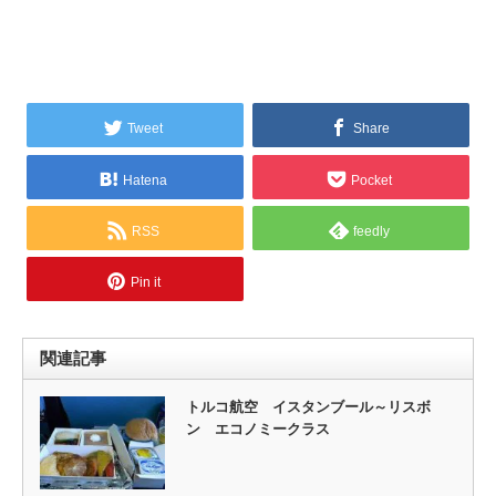
Tweet
Share
Hatena
Pocket
RSS
feedly
Pin it
関連記事
トルコ航空 イスタンブール～リスボ
ン エコノミークラス