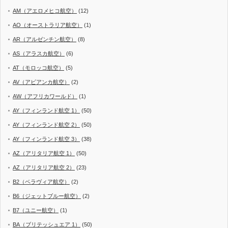
AM（アエロメヒコ航空）
(12)
AO（オーストラリア航空）
(1)
AR（アルゼンチン航空）
(8)
AS（アラスカ航空）
(6)
AT（モロッコ航空）
(5)
AV（アビアンカ航空）
(2)
AW（アフリカワールド）
(1)
AY（フィンランド航空 1）
(50)
AY（フィンランド航空 2）
(50)
AY（フィンランド航空 3）
(38)
AZ（アリタリア航空 1）
(50)
AZ（アリタリア航空 2）
(23)
B2（ベラヴィア航空）
(2)
B6（ジェットブルー航空）
(2)
B7（ユニー航空）
(1)
BA（ブリテッシュエア 1）
(50)