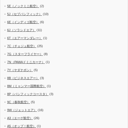
5E（ノックミニ航空）
(2)
5J（セブパシフィック）
(10)
6E（インディゴ航空）
(6)
6J（ソラシドエア）
(11)
6T（エアーマンダレー）
(1)
7C（チェジュ航空）
(25)
7G（スターフライヤー）
(8)
7N（PAWAドミニカーナ）
(1)
7Y（ヤダナポン）
(5)
8B（ビジネスエアー）
(3)
8M（ミャンマー国際航空）
(1)
8P（パシフィックコースタ）
(3)
9C（春秋航空）
(5)
9W（ジェットエア）
(16)
A3（エーゲ航空）
(26)
A5（オップ！航空）
(1)