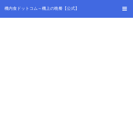
機内食ドットコム～機上の晩餐【公式】