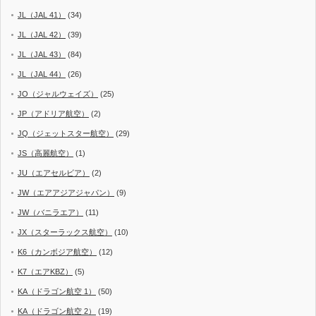
JL（JAL 41）
(34)
JL（JAL 42）
(39)
JL（JAL 43）
(84)
JL（JAL 44）
(26)
JO（ジャルウェイズ）
(25)
JP（アドリア航空）
(2)
JQ（ジェットスター航空）
(29)
JS（高麗航空）
(1)
JU（エアセルビア）
(2)
JW（エアアジアジャパン）
(9)
JW（バニラエア）
(11)
JX（スターラックス航空）
(10)
K6（カンボジア航空）
(12)
K7（エアKBZ）
(5)
KA（ドラゴン航空 1）
(50)
KA（ドラゴン航空 2）
(19)