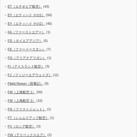
ET（エチオピア航空）
(43)
EY（エティハド その1）
(50)
EY（エティハド その2）
(40)
FA（ファーストエアー）
(1)
FD（タイエアアジア）
(5)
FE（ファーイースタン）
(7)
FG（アリアナアフガン）
(1)
FI（アイスランド航空）
(3)
FJ（フィジーエアウェイズ）
(11)
Flight Report（搭乗記）
(9)
FM（上海航空 1）
(50)
FM（上海航空 2）
(10)
FN（ファストジェット）
(1)
FT（シェムリアップ航空）
(1)
FV（ロシア航空）
(3)
FW（アイベックスエア）
(2)