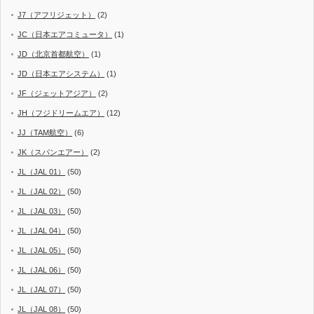
J7（アフリジェット）
(2)
JC（日本エアコミュータ）
(1)
JD（北京首都航空）
(1)
JD（日本エアシステム）
(1)
JF（ジェットアジア）
(2)
JH（フジドリームエア）
(12)
JJ（TAM航空）
(6)
JK（スパンエアー）
(2)
JL（JAL 01）
(50)
JL（JAL 02）
(50)
JL（JAL 03）
(50)
JL（JAL 04）
(50)
JL（JAL 05）
(50)
JL（JAL 06）
(50)
JL（JAL 07）
(50)
JL（JAL 08）
(50)