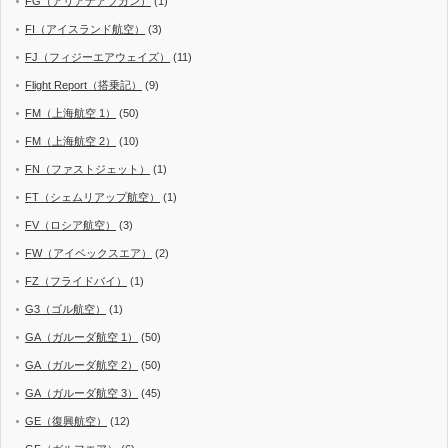
FG（アリアナアフガン）
(1)
FI（アイスランド航空）
(3)
FJ（フィジーエアウェイズ）
(11)
Flight Report（搭乗記）
(9)
FM（上海航空 1）
(50)
FM（上海航空 2）
(10)
FN（ファストジェット）
(1)
FT（シェムリアップ航空）
(1)
FV（ロシア航空）
(3)
FW（アイベックスエア）
(2)
FZ（フライドバイ）
(1)
G3（ゴル航空）
(1)
GA（ガルーダ航空 1）
(50)
GA（ガルーダ航空 2）
(50)
GA（ガルーダ航空 3）
(45)
GE（復興航空）
(12)