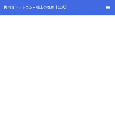
機内食ドットコム～機上の晩餐【公式】