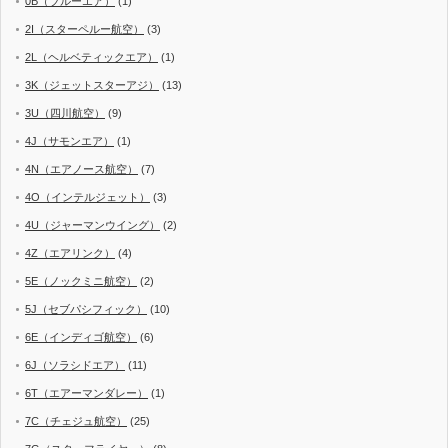
0B（ブルーエア）
(1)
2I（スターペルー航空）
(3)
2L（ヘルベティックエア）
(1)
3K（ジェットスターアジ）
(13)
3U（四川航空）
(9)
4J（サモンエア）
(1)
4N（エアノース航空）
(7)
4O（インテルジェット）
(3)
4U（ジャーマンウイング）
(2)
4Z（エアリンク）
(4)
5E（ノックミニ航空）
(2)
5J（セブパシフィック）
(10)
6E（インディゴ航空）
(6)
6J（ソラシドエア）
(11)
6T（エアーマンダレー）
(1)
7C（チェジュ航空）
(25)