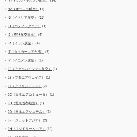
HY（ウズベキスタン航空）
(14)
HZ（オーロラ航空）
(1)
IB（イベリア航空）
(15)
ID（バティックエア）
(1)
IJ（春秋航空日本）
(6)
IR（イラン航空）
(4)
IT（タイガーエア台湾）
(7)
IY（イエメン航空）
(1)
J2（アゼルバイジャン航空）
(1)
J2（ブタエアウェイズ）
(1)
J7（アフリジェット）
(2)
JC（日本エアコミュータ）
(1)
JD（北京首都航空）
(1)
JD（日本エアシステム）
(1)
JF（ジェットアジア）
(2)
JH（フジドリームエア）
(12)