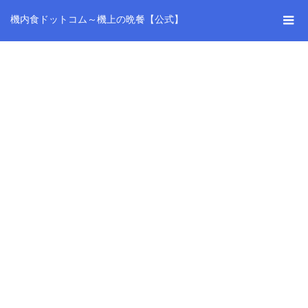
機内食ドットコム～機上の晩餐【公式】