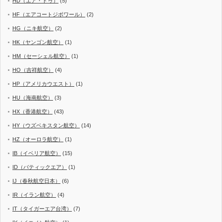
HD（エア・ドゥ）
(5)
HF（エアコートジボワール）
(2)
HG（ニキ航空）
(2)
HK（ヤンゴン航空）
(1)
HM（セーシェル航空）
(1)
HO（吉祥航空）
(4)
HP（アメリカウエスト）
(1)
HU（海南航空）
(3)
HX（香港航空）
(43)
HY（ウズベキスタン航空）
(14)
HZ（オーロラ航空）
(1)
IB（イベリア航空）
(15)
ID（バティックエア）
(1)
IJ（春秋航空日本）
(6)
IR（イラン航空）
(4)
IT（タイガーエア台湾）
(7)