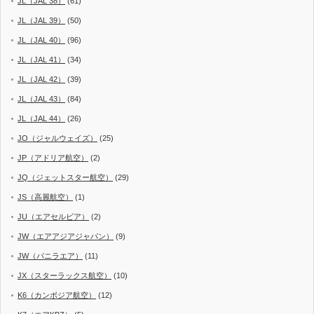
JL（JAL 38）
(61)
JL（JAL 39）
(50)
JL（JAL 40）
(96)
JL（JAL 41）
(34)
JL（JAL 42）
(39)
JL（JAL 43）
(84)
JL（JAL 44）
(26)
JO（ジャルウェイズ）
(25)
JP（アドリア航空）
(2)
JQ（ジェットスター航空）
(29)
JS（高麗航空）
(1)
JU（エアセルビア）
(2)
JW（エアアジアジャパン）
(9)
JW（バニラエア）
(11)
JX（スターラックス航空）
(10)
K6（カンボジア航空）
(12)