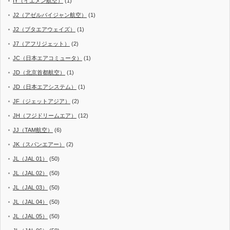
IY（イエメン航空）
(1)
J2（アゼルバイジャン航空）
(1)
J2（ブタエアウェイズ）
(1)
J7（アフリジェット）
(2)
JC（日本エアコミュータ）
(1)
JD（北京首都航空）
(1)
JD（日本エアシステム）
(1)
JF（ジェットアジア）
(2)
JH（フジドリームエア）
(12)
JJ（TAM航空）
(6)
JK（スパンエアー）
(2)
JL（JAL 01）
(50)
JL（JAL 02）
(50)
JL（JAL 03）
(50)
JL（JAL 04）
(50)
JL（JAL 05）
(50)