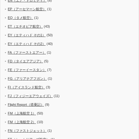
EN（エア・ドロミティ）
(8)
EP（アーセマーン航空）
(1)
EQ（タメ航空）
(1)
ET（エチオピア航空）
(43)
EY（エティハド その1）
(50)
EY（エティハド その2）
(40)
FA（ファーストエアー）
(1)
FD（タイエアアジア）
(5)
FE（ファーイースタン）
(7)
FG（アリアナアフガン）
(1)
FI（アイスランド航空）
(3)
FJ（フィジーエアウェイズ）
(11)
Flight Report（搭乗記）
(9)
FM（上海航空 1）
(50)
FM（上海航空 2）
(10)
FN（ファストジェット）
(1)