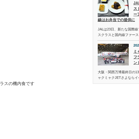
J
ス
ー
線はお弁当での提供に
JALは23日、新たな国際
スクラスと国内線ファース
202
ミ
フ
ン
大阪・関西万博最終日の13
ャクミャクJETさよなら
ラスの機内食です