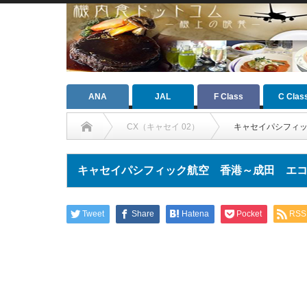
ANA
JAL
F Class
C Clas
CX（キャセイ 02）
キャセイパシフィ
キャセイパシフィック航空 香港～成田 エ
Tweet
Share
Hatena
Pocket
RSS