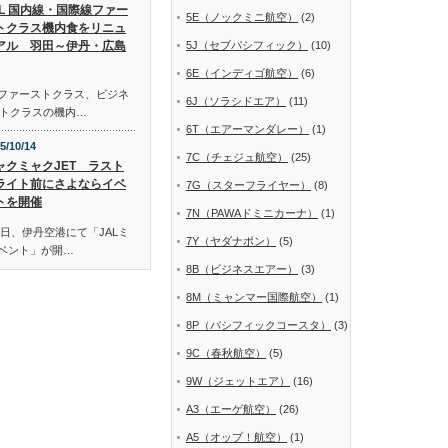
AL 国内線・国際線ファー
5E（ノックミニ航空）
(2)
トクラス機内食をリニュ
アル 羽田～伊丹・広島
5J（セブパシフィック）
(10)
6E（インディゴ航空）
(6)
線ファーストクラス、ビジネ
6J（ソラシドエア）
(11)
トクラスの機内…
6T（エアーマンダレー）
(1)
5/10/14
7C（チェジュ航空）
(25)
ャクミャクJET ラスト
ライト前にさよならイベ
7G（スターフライヤー）
(8)
トを開催
7N（PAWAドミニカーナ）
(1)
日、伊丹空港にて「JALミ
7Y（ヤダナポン）
(5)
イベント」が開…
8B（ビジネスエアー）
(3)
8M（ミャンマー国際航空）
(1)
8P（パシフィックコースタ）
(3)
9C（春秋航空）
(5)
9W（ジェットエア）
(16)
A3（エーゲ航空）
(26)
A5（オップ！航空）
(1)