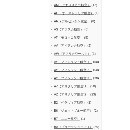
AM（アエロメヒコ航空）
(12)
AO（オーストラリア航空）
(1)
AR（アルゼンチン航空）
(8)
AS（アラスカ航空）
(6)
AT（モロッコ航空）
(5)
AV（アビアンカ航空）
(2)
AW（アフリカワールド）
(1)
AY（フィンランド航空 1）
(50)
AY（フィンランド航空 2）
(50)
AY（フィンランド航空 3）
(38)
AZ（アリタリア航空 1）
(50)
AZ（アリタリア航空 2）
(23)
B2（ベラヴィア航空）
(2)
B6（ジェットブルー航空）
(2)
B7（ユニー航空）
(1)
BA（ブリテッシュエア 1）
(50)