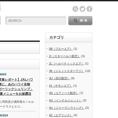
カテゴリ
0B（ブルーエア）
(1)
2I（スターペルー航空）
(3)
2L（ヘルベティックエア）
(1)
3K（ジェットスターアジ）
(13)
6/6/3
3U（四川航空）
(9)
実食レポート】JALハワ
便に、あのハワイ名物
4J（サモンエア）
(1)
ガーリックシュリンプ」
4N（エアノース航空）
(7)
夏メニューをお披露目
4O（インテルジェット）
(3)
から羽田及び成田発ホノルル
ークラスとエコ…
4U（ジャーマンウイング）
(2)
4Z（エアリンク）
(4)
6/3/24