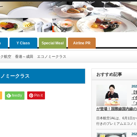
s
Y Class
Special Meal
Airline PR
ック航空 香港～成田 エコノミークラス
おすすめ記事
コノミークラス
202
【
feedly
Pin it
イ
「
が登場！国際線国内線の
日本航空JALは、6月1日
行きのプレミアムエコノミ
202