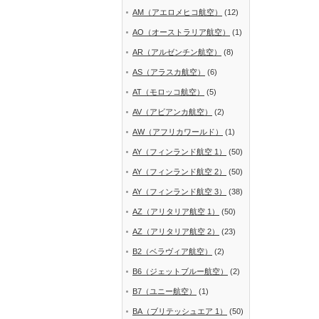
AM（アエロメヒコ航空）
(12)
AO（オーストラリア航空）
(1)
AR（アルゼンチン航空）
(8)
AS（アラスカ航空）
(6)
AT（モロッコ航空）
(5)
AV（アビアンカ航空）
(2)
AW（アフリカワールド）
(1)
AY（フィンランド航空 1）
(50)
AY（フィンランド航空 2）
(50)
AY（フィンランド航空 3）
(38)
AZ（アリタリア航空 1）
(50)
AZ（アリタリア航空 2）
(23)
B2（ベラヴィア航空）
(2)
B6（ジェットブルー航空）
(2)
B7（ユニー航空）
(1)
BA（ブリテッシュエア 1）
(50)