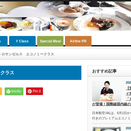
s
Y Class
Special Meal
Airline PR
～ロサンゼルス エコノミークラス
おすすめ記事
ークラス
202
【
feedly
Pin it
イ
「
が登場！国際線国内線の
日本航空JALは、6月1日
行きのプレミアムエコノミ
202