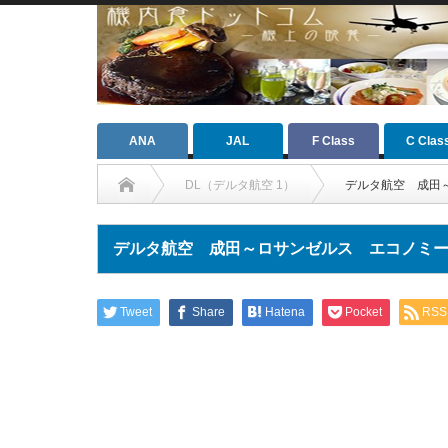
ANA
JAL
F Class
C Clas
DL（デルタ航空 1）
デルタ航空 成田
デルタ航空 成田～ロサンゼルス エコノミ
Tweet
Share
Hatena
Pocket
RSS