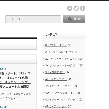
カテゴリ
0B（ブルーエア）
(1)
2I（スターペルー航空）
(3)
2L（ヘルベティックエア）
(1)
3K（ジェットスターアジ）
(13)
6/6/3
3U（四川航空）
(9)
実食レポート】JALハワ
便に、あのハワイ名物
4J（サモンエア）
(1)
ガーリックシュリンプ」
4N（エアノース航空）
(7)
夏メニューをお披露目
4O（インテルジェット）
(3)
から羽田及び成田発ホノルル
ークラスとエコ…
4U（ジャーマンウイング）
(2)
4Z（エアリンク）
(4)
6/3/24