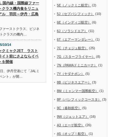
AL 国内線・国際線ファー
5E（ノックミニ航空）
(2)
トクラス機内食をリニュ
アル 羽田～伊丹・広島
5J（セブパシフィック）
(10)
6E（インディゴ航空）
(6)
線ファーストクラス、ビジネ
6J（ソラシドエア）
(11)
トクラスの機内…
6T（エアーマンダレー）
(1)
5/10/14
7C（チェジュ航空）
(25)
ャクミャクJET ラスト
ライト前にさよならイベ
7G（スターフライヤー）
(8)
トを開催
7N（PAWAドミニカーナ）
(1)
日、伊丹空港にて「JALミ
7Y（ヤダナポン）
(5)
イベント」が開…
8B（ビジネスエアー）
(3)
8M（ミャンマー国際航空）
(1)
8P（パシフィックコースタ）
(3)
9C（春秋航空）
(5)
9W（ジェットエア）
(16)
A3（エーゲ航空）
(26)
A5（オップ！航空）
(1)