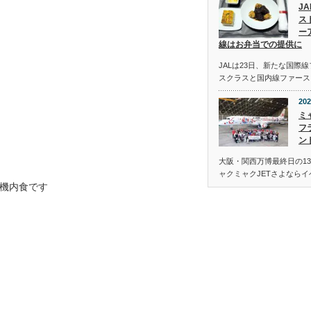
J
ス
ー
線はお弁当での提供に
JALは23日、新たな国際
スクラスと国内線ファース
202
ミ
フ
ン
大阪・関西万博最終日の13
ャクミャクJETさよなら
機内食です