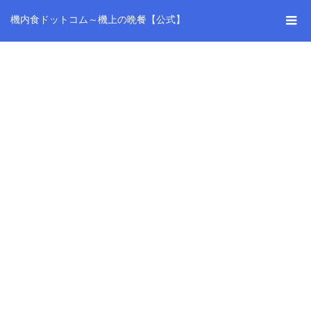
機内食ドットコム～機上の晩餐【公式】