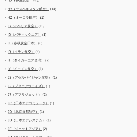
HX（香港航空）
(43)
HY（ウズベキスタン航空）
(14)
HZ（オーロラ航空）
(1)
IB（イベリア航空）
(15)
ID（バティックエア）
(1)
IJ（春秋航空日本）
(6)
IR（イラン航空）
(4)
IT（タイガーエア台湾）
(7)
IY（イエメン航空）
(1)
J2（アゼルバイジャン航空）
(1)
J2（ブタエアウェイズ）
(1)
J7（アフリジェット）
(2)
JC（日本エアコミュータ）
(1)
JD（北京首都航空）
(1)
JD（日本エアシステム）
(1)
JF（ジェットアジア）
(2)