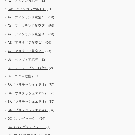
AV（アビアンカ航空）
(2)
AW（アフリカワールド）
(1)
AY（フィンランド航空 1）
(50)
AY（フィンランド航空 2）
(50)
AY（フィンランド航空 3）
(38)
AZ（アリタリア航空 1）
(50)
AZ（アリタリア航空 2）
(23)
B2（ベラヴィア航空）
(2)
B6（ジェットブルー航空）
(2)
B7（ユニー航空）
(1)
BA（ブリテッシュエア 1）
(50)
BA（ブリテッシュエア 2）
(50)
BA（ブリテッシュエア 3）
(50)
BA（ブリテッシュエア 4）
(34)
BC（スカイマーク）
(14)
BG（バングラディシュ）
(1)