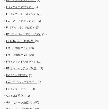
FA（ファーストエアー）
(1)
FD（タイエアアジア）
(5)
FE（ファーイースタン）
(7)
FG（アリアナアフガン）
(1)
FI（アイスランド航空）
(3)
FJ（フィジーエアウェイズ）
(11)
Flight Report（搭乗記）
(9)
FM（上海航空 1）
(50)
FM（上海航空 2）
(10)
FN（ファストジェット）
(1)
FT（シェムリアップ航空）
(1)
FV（ロシア航空）
(3)
FW（アイベックスエア）
(2)
FZ（フライドバイ）
(1)
G3（ゴル航空）
(1)
GA（ガルーダ航空 1）
(50)