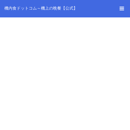
機内食ドットコム～機上の晩餐【公式】