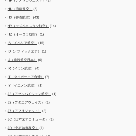
HP（アメリカウエスト）
(1)
HU（海南航空）
(3)
HX（香港航空）
(43)
HY（ウズベキスタン航空）
(14)
HZ（オーロラ航空）
(1)
IB（イベリア航空）
(15)
ID（バティックエア）
(1)
IJ（春秋航空日本）
(6)
IR（イラン航空）
(4)
IT（タイガーエア台湾）
(7)
IY（イエメン航空）
(1)
J2（アゼルバイジャン航空）
(1)
J2（ブタエアウェイズ）
(1)
J7（アフリジェット）
(2)
JC（日本エアコミュータ）
(1)
JD（北京首都航空）
(1)