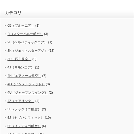
カテゴリ
0B（ブルーエア）
(1)
2I（スターペルー航空）
(3)
2L（ヘルベティックエア）
(1)
3K（ジェットスターアジ）
(13)
3U（四川航空）
(9)
4J（サモンエア）
(1)
4N（エアノース航空）
(7)
4O（インテルジェット）
(3)
4U（ジャーマンウイング）
(2)
4Z（エアリンク）
(4)
5E（ノックミニ航空）
(2)
5J（セブパシフィック）
(10)
6E（インディゴ航空）
(6)