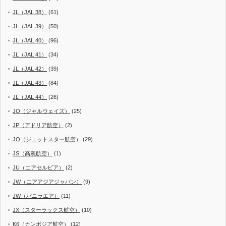
JL（JAL 38）
(61)
JL（JAL 39）
(50)
JL（JAL 40）
(96)
JL（JAL 41）
(34)
JL（JAL 42）
(39)
JL（JAL 43）
(84)
JL（JAL 44）
(26)
JO（ジャルウェイズ）
(25)
JP（アドリア航空）
(2)
JQ（ジェットスター航空）
(29)
JS（高麗航空）
(1)
JU（エアセルビア）
(2)
JW（エアアジアジャパン）
(9)
JW（バニラエア）
(11)
JX（スターラックス航空）
(10)
K6（カンボジア航空）
(12)