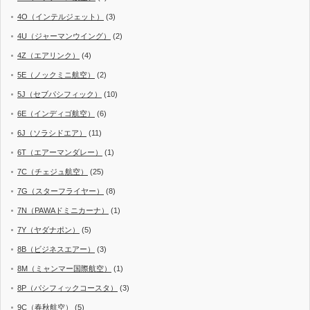
4O（インテルジェット）
(3)
4U（ジャーマンウイング）
(2)
4Z（エアリンク）
(4)
5E（ノックミニ航空）
(2)
5J（セブパシフィック）
(10)
6E（インディゴ航空）
(6)
6J（ソラシドエア）
(11)
6T（エアーマンダレー）
(1)
7C（チェジュ航空）
(25)
7G（スターフライヤー）
(8)
7N（PAWAドミニカーナ）
(1)
7Y（ヤダナポン）
(5)
8B（ビジネスエアー）
(3)
8M（ミャンマー国際航空）
(1)
8P（パシフィックコースタ）
(3)
9C（春秋航空）
(5)