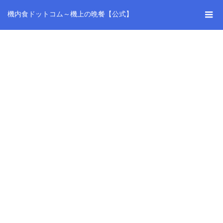
機内食ドットコム～機上の晩餐【公式】