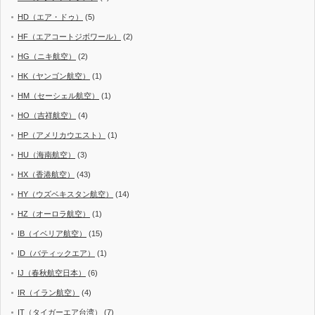
HD（エア・ドゥ）
(5)
HF（エアコートジボワール）
(2)
HG（ニキ航空）
(2)
HK（ヤンゴン航空）
(1)
HM（セーシェル航空）
(1)
HO（吉祥航空）
(4)
HP（アメリカウエスト）
(1)
HU（海南航空）
(3)
HX（香港航空）
(43)
HY（ウズベキスタン航空）
(14)
HZ（オーロラ航空）
(1)
IB（イベリア航空）
(15)
ID（バティックエア）
(1)
IJ（春秋航空日本）
(6)
IR（イラン航空）
(4)
IT（タイガーエア台湾）
(7)