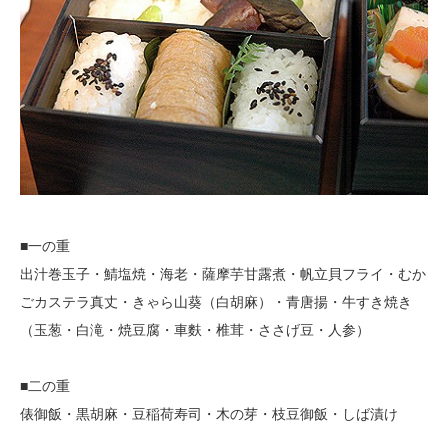
■一の重
出汁巻玉子・鯖塩焼・海老・薩摩芋甘露煮・帆立貝フライ・むか
ごカステラ真丈・きゃら山葵（白胡麻）・青唐揚・牛すき焼き
（玉葱・白滝・焼豆腐・車麩・椎茸・ささげ豆・人参）
■二の重
俵御飯・黒胡麻・豆稲荷寿司・木の芽・枝豆御飯・しば漬け