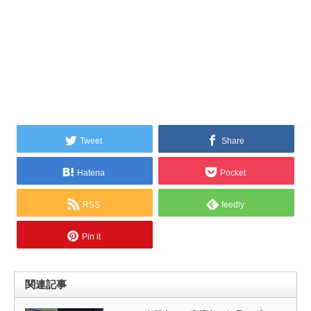
Tweet
Share
Hatena
Pocket
RSS
feedly
Pin it
関連記事