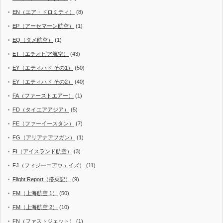
EN（エア・ドロミティ）
(8)
EP（アーセマーン航空）
(1)
EQ（タメ航空）
(1)
ET（エチオピア航空）
(43)
EY（エティハド その1）
(50)
EY（エティハド その2）
(40)
FA（ファーストエアー）
(1)
FD（タイエアアジア）
(5)
FE（ファーイースタン）
(7)
FG（アリアナアフガン）
(1)
FI（アイスランド航空）
(3)
FJ（フィジーエアウェイズ）
(11)
Flight Report（搭乗記）
(9)
FM（上海航空 1）
(50)
FM（上海航空 2）
(10)
FN（ファストジェット）
(1)