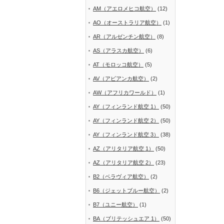
AM（アエロメヒコ航空）
(12)
AO（オーストラリア航空）
(1)
AR（アルゼンチン航空）
(8)
AS（アラスカ航空）
(6)
AT（モロッコ航空）
(5)
AV（アビアンカ航空）
(2)
AW（アフリカワールド）
(1)
AY（フィンランド航空 1）
(50)
AY（フィンランド航空 2）
(50)
AY（フィンランド航空 3）
(38)
AZ（アリタリア航空 1）
(50)
AZ（アリタリア航空 2）
(23)
B2（ベラヴィア航空）
(2)
B6（ジェットブルー航空）
(2)
B7（ユニー航空）
(1)
BA（ブリテッシュエア 1）
(50)