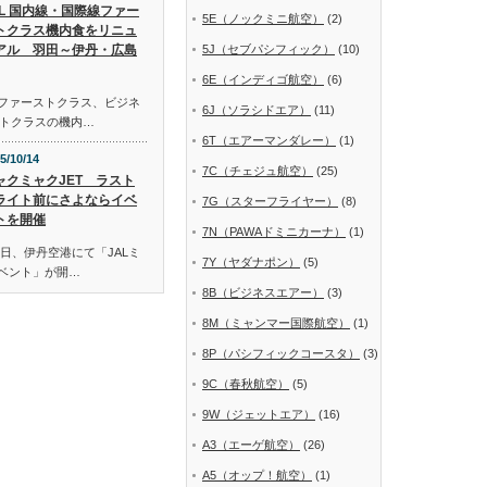
AL 国内線・国際線ファー
5E（ノックミニ航空）
(2)
トクラス機内食をリニュ
アル 羽田～伊丹・広島
5J（セブパシフィック）
(10)
6E（インディゴ航空）
(6)
線ファーストクラス、ビジネ
6J（ソラシドエア）
(11)
トクラスの機内…
6T（エアーマンダレー）
(1)
5/10/14
7C（チェジュ航空）
(25)
ャクミャクJET ラスト
ライト前にさよならイベ
7G（スターフライヤー）
(8)
トを開催
7N（PAWAドミニカーナ）
(1)
日、伊丹空港にて「JALミ
7Y（ヤダナポン）
(5)
イベント」が開…
8B（ビジネスエアー）
(3)
8M（ミャンマー国際航空）
(1)
8P（パシフィックコースタ）
(3)
9C（春秋航空）
(5)
9W（ジェットエア）
(16)
A3（エーゲ航空）
(26)
A5（オップ！航空）
(1)