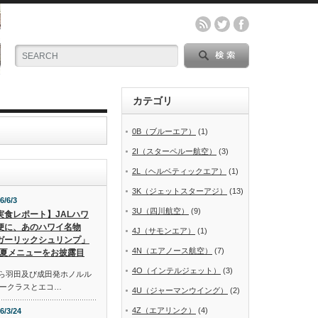
カテゴリ
0B（ブルーエア）
(1)
2I（スターペルー航空）
(3)
2L（ヘルベティックエア）
(1)
3K（ジェットスターアジ）
(13)
6/6/3
3U（四川航空）
(9)
実食レポート】JALハワ
便に、あのハワイ名物
4J（サモンエア）
(1)
ガーリックシュリンプ」
4N（エアノース航空）
(7)
夏メニューをお披露目
4O（インテルジェット）
(3)
から羽田及び成田発ホノルル
ークラスとエコ…
4U（ジャーマンウイング）
(2)
4Z（エアリンク）
(4)
6/3/24