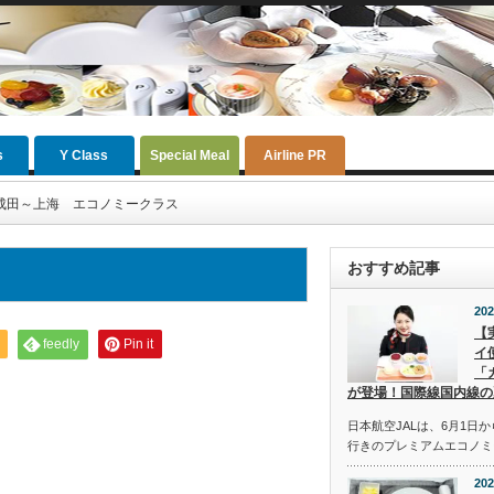
s
Y Class
Special Meal
Airline PR
成田～上海 エコノミークラス
おすすめ記事
ス
202
【
feedly
Pin it
イ
「
が登場！国際線国内線の
日本航空JALは、6月1日
行きのプレミアムエコノミ
202