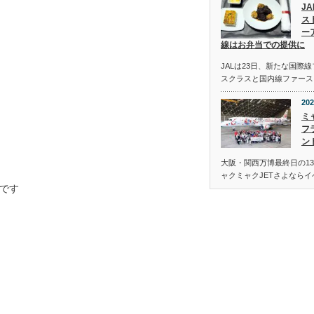
J
ス
ー
線はお弁当での提供に
JALは23日、新たな国際
スクラスと国内線ファース
202
ミ
フ
ン
大阪・関西万博最終日の13
ャクミャクJETさよなら
です