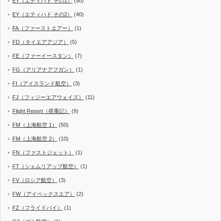
EY（エティハド その1）
(50)
EY（エティハド その2）
(40)
FA（ファーストエアー）
(1)
FD（タイエアアジア）
(5)
FE（ファーイースタン）
(7)
FG（アリアナアフガン）
(1)
FI（アイスランド航空）
(3)
FJ（フィジーエアウェイズ）
(11)
Flight Report（搭乗記）
(9)
FM（上海航空 1）
(50)
FM（上海航空 2）
(10)
FN（ファストジェット）
(1)
FT（シェムリアップ航空）
(1)
FV（ロシア航空）
(3)
FW（アイベックスエア）
(2)
FZ（フライドバイ）
(1)