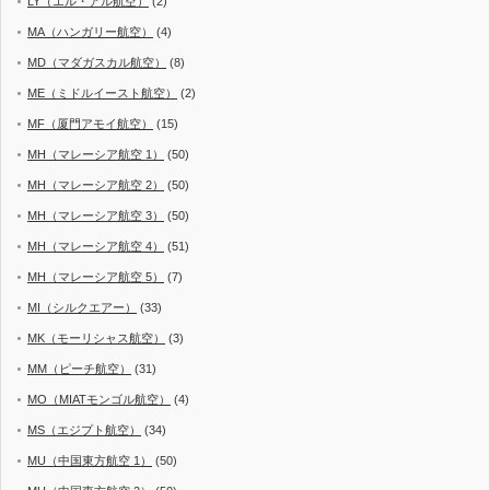
LY（エル・アル航空）
(2)
MA（ハンガリー航空）
(4)
MD（マダガスカル航空）
(8)
ME（ミドルイースト航空）
(2)
MF（厦門アモイ航空）
(15)
MH（マレーシア航空 1）
(50)
MH（マレーシア航空 2）
(50)
MH（マレーシア航空 3）
(50)
MH（マレーシア航空 4）
(51)
MH（マレーシア航空 5）
(7)
MI（シルクエアー）
(33)
MK（モーリシャス航空）
(3)
MM（ピーチ航空）
(31)
MO（MIATモンゴル航空）
(4)
MS（エジプト航空）
(34)
MU（中国東方航空 1）
(50)