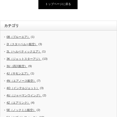
トップページに戻る
カテゴリ
0B（ブルーエア）
(1)
2I（スターペルー航空）
(3)
2L（ヘルベティックエア）
(1)
3K（ジェットスターアジ）
(13)
3U（四川航空）
(9)
4J（サモンエア）
(1)
4N（エアノース航空）
(7)
4O（インテルジェット）
(3)
4U（ジャーマンウイング）
(2)
4Z（エアリンク）
(4)
5E（ノックミニ航空）
(2)