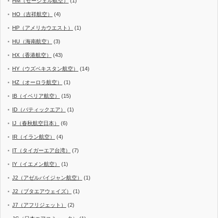
HM（セーシェル航空）
(1)
HO（吉祥航空）
(4)
HP（アメリカウエスト）
(1)
HU（海南航空）
(3)
HX（香港航空）
(43)
HY（ウズベキスタン航空）
(14)
HZ（オーロラ航空）
(1)
IB（イベリア航空）
(15)
ID（バティックエア）
(1)
IJ（春秋航空日本）
(6)
IR（イラン航空）
(4)
IT（タイガーエア台湾）
(7)
IY（イエメン航空）
(1)
J2（アゼルバイジャン航空）
(1)
J2（ブタエアウェイズ）
(1)
J7（アフリジェット）
(2)