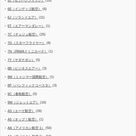
5J（セブパシフィック）
(10)
6E（インディゴ航空）
(6)
6J（ソラシドエア）
(11)
6T（エアーマンダレー）
(1)
7C（チェジュ航空）
(25)
7G（スターフライヤー）
(8)
7N（PAWAドミニカーナ）
(1)
7Y（ヤダナポン）
(5)
8B（ビジネスエアー）
(3)
8M（ミャンマー国際航空）
(1)
8P（パシフィックコースタ）
(3)
9C（春秋航空）
(5)
9W（ジェットエア）
(16)
A3（エーゲ航空）
(26)
A5（オップ！航空）
(1)
AA（アメリカン航空 1）
(50)