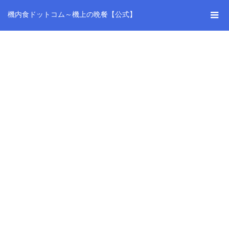
機内食ドットコム～機上の晩餐【公式】