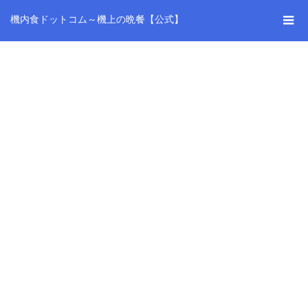
機内食ドットコム～機上の晩餐【公式】