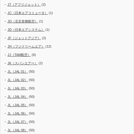
J7（アフリジェット）
(2)
JC（日本エアコミュータ）
(1)
JD（北京首都航空）
(1)
JD（日本エアシステム）
(1)
JF（ジェットアジア）
(2)
JH（フジドリームエア）
(12)
JJ（TAM航空）
(6)
JK（スパンエアー）
(2)
JL（JAL 01）
(50)
JL（JAL 02）
(50)
JL（JAL 03）
(50)
JL（JAL 04）
(50)
JL（JAL 05）
(50)
JL（JAL 06）
(50)
JL（JAL 07）
(50)
JL（JAL 08）
(50)