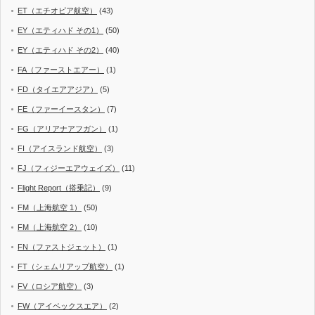
ET（エチオピア航空）
(43)
EY（エティハド その1）
(50)
EY（エティハド その2）
(40)
FA（ファーストエアー）
(1)
FD（タイエアアジア）
(5)
FE（ファーイースタン）
(7)
FG（アリアナアフガン）
(1)
FI（アイスランド航空）
(3)
FJ（フィジーエアウェイズ）
(11)
Flight Report（搭乗記）
(9)
FM（上海航空 1）
(50)
FM（上海航空 2）
(10)
FN（ファストジェット）
(1)
FT（シェムリアップ航空）
(1)
FV（ロシア航空）
(3)
FW（アイベックスエア）
(2)