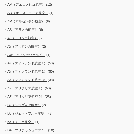
AM（アエロメヒコ航空）
(12)
AO（オーストラリア航空）
(1)
AR（アルゼンチン航空）
(8)
AS（アラスカ航空）
(6)
AT（モロッコ航空）
(5)
AV（アビアンカ航空）
(2)
AW（アフリカワールド）
(1)
AY（フィンランド航空 1）
(50)
AY（フィンランド航空 2）
(50)
AY（フィンランド航空 3）
(38)
AZ（アリタリア航空 1）
(50)
AZ（アリタリア航空 2）
(23)
B2（ベラヴィア航空）
(2)
B6（ジェットブルー航空）
(2)
B7（ユニー航空）
(1)
BA（ブリテッシュエア 1）
(50)