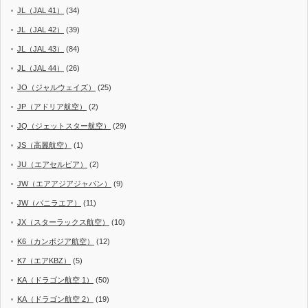
JL（JAL 41）
(34)
JL（JAL 42）
(39)
JL（JAL 43）
(84)
JL（JAL 44）
(26)
JO（ジャルウェイズ）
(25)
JP（アドリア航空）
(2)
JQ（ジェットスター航空）
(29)
JS（高麗航空）
(1)
JU（エアセルビア）
(2)
JW（エアアジアジャパン）
(9)
JW（バニラエア）
(11)
JX（スターラックス航空）
(10)
K6（カンボジア航空）
(12)
K7（エアKBZ）
(5)
KA（ドラゴン航空 1）
(50)
KA（ドラゴン航空 2）
(19)