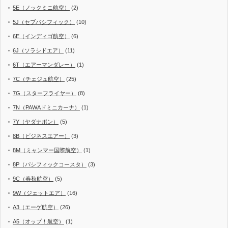
5E（ノックミニ航空）
(2)
5J（セブパシフィック）
(10)
6E（インディゴ航空）
(6)
6J（ソラシドエア）
(11)
6T（エアーマンダレー）
(1)
7C（チェジュ航空）
(25)
7G（スターフライヤー）
(8)
7N（PAWAドミニカーナ）
(1)
7Y（ヤダナポン）
(5)
8B（ビジネスエアー）
(3)
8M（ミャンマー国際航空）
(1)
8P（パシフィックコースタ）
(3)
9C（春秋航空）
(5)
9W（ジェットエア）
(16)
A3（エーゲ航空）
(26)
A5（オップ！航空）
(1)