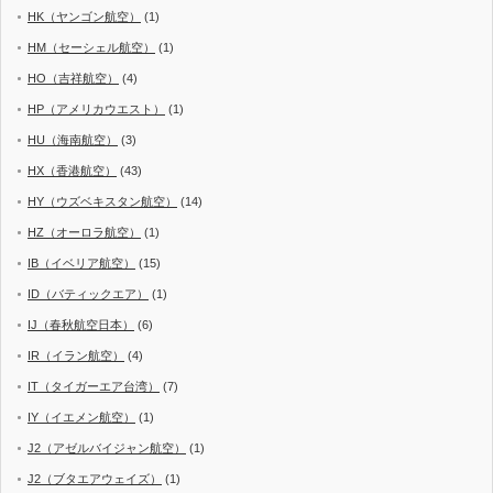
HK（ヤンゴン航空）
(1)
HM（セーシェル航空）
(1)
HO（吉祥航空）
(4)
HP（アメリカウエスト）
(1)
HU（海南航空）
(3)
HX（香港航空）
(43)
HY（ウズベキスタン航空）
(14)
HZ（オーロラ航空）
(1)
IB（イベリア航空）
(15)
ID（バティックエア）
(1)
IJ（春秋航空日本）
(6)
IR（イラン航空）
(4)
IT（タイガーエア台湾）
(7)
IY（イエメン航空）
(1)
J2（アゼルバイジャン航空）
(1)
J2（ブタエアウェイズ）
(1)