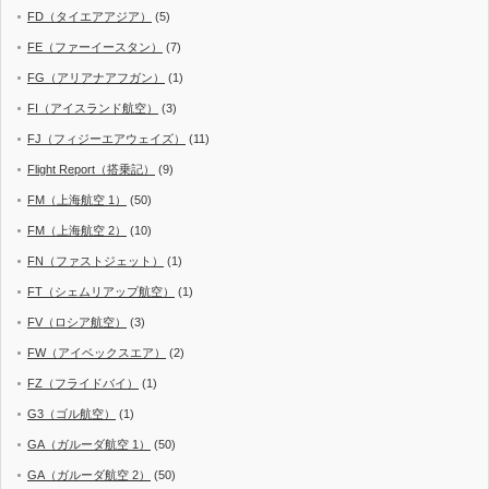
FD（タイエアアジア）
(5)
FE（ファーイースタン）
(7)
FG（アリアナアフガン）
(1)
FI（アイスランド航空）
(3)
FJ（フィジーエアウェイズ）
(11)
Flight Report（搭乗記）
(9)
FM（上海航空 1）
(50)
FM（上海航空 2）
(10)
FN（ファストジェット）
(1)
FT（シェムリアップ航空）
(1)
FV（ロシア航空）
(3)
FW（アイベックスエア）
(2)
FZ（フライドバイ）
(1)
G3（ゴル航空）
(1)
GA（ガルーダ航空 1）
(50)
GA（ガルーダ航空 2）
(50)