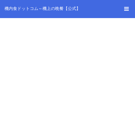
機内食ドットコム～機上の晩餐【公式】