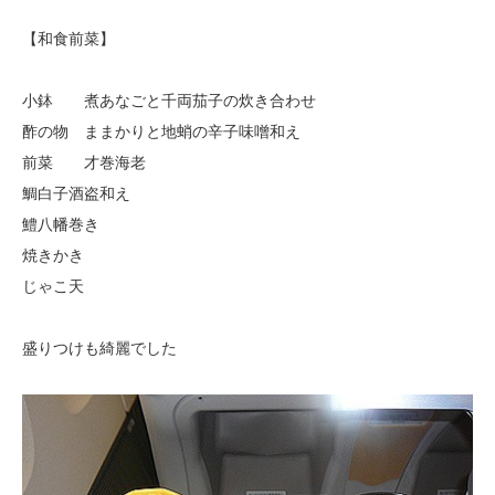
【和食前菜】
小鉢 煮あなごと千両茄子の炊き合わせ
酢の物 ままかりと地蛸の辛子味噌和え
前菜 才巻海老
鯛白子酒盗和え
鱧八幡巻き
焼きかき
じゃこ天
盛りつけも綺麗でした