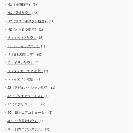
HU（海南航空）
(3)
HX（香港航空）
(43)
HY（ウズベキスタン航空）
(14)
HZ（オーロラ航空）
(1)
IB（イベリア航空）
(15)
ID（バティックエア）
(1)
IJ（春秋航空日本）
(6)
IR（イラン航空）
(4)
IT（タイガーエア台湾）
(7)
IY（イエメン航空）
(1)
J2（アゼルバイジャン航空）
(1)
J2（ブタエアウェイズ）
(1)
J7（アフリジェット）
(2)
JC（日本エアコミュータ）
(1)
JD（北京首都航空）
(1)
JD（日本エアシステム）
(1)