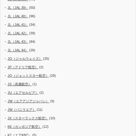
JL（JAL 39）
(50)
JL（JAL 40）
(96)
JL（JAL 41）
(34)
JL（JAL 42）
(39)
JL（JAL 43）
(84)
JL（JAL 44）
(26)
JO（ジャルウェイズ）
(25)
JP（アドリア航空）
(2)
JQ（ジェットスター航空）
(29)
JS（高麗航空）
(1)
JU（エアセルビア）
(2)
JW（エアアジアジャパン）
(9)
JW（バニラエア）
(11)
JX（スターラックス航空）
(10)
K6（カンボジア航空）
(12)
K7（エアKBZ）
(5)