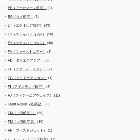
EP（アーセマーン航空）
(1)
EQ（タメ航空）
(1)
ET（エチオピア航空）
(43)
EY（エティハド その1）
(50)
EY（エティハド その2）
(40)
FA（ファーストエアー）
(1)
FD（タイエアアジア）
(5)
FE（ファーイースタン）
(7)
FG（アリアナアフガン）
(1)
FI（アイスランド航空）
(3)
FJ（フィジーエアウェイズ）
(11)
Flight Report（搭乗記）
(9)
FM（上海航空 1）
(50)
FM（上海航空 2）
(10)
FN（ファストジェット）
(1)
FT（シェムリアップ航空）
(1)