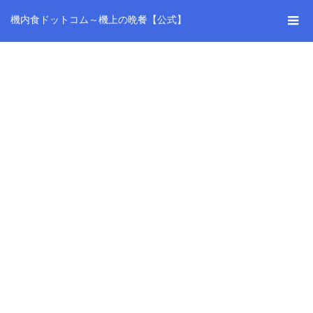
機内食ドットコム～機上の晩餐【公式】