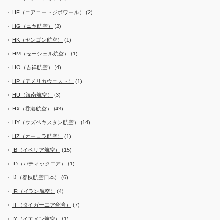
HF（エアコートジボワール）
(2)
HG（ニキ航空）
(2)
HK（ヤンゴン航空）
(1)
HM（セーシェル航空）
(1)
HO（吉祥航空）
(4)
HP（アメリカウエスト）
(1)
HU（海南航空）
(3)
HX（香港航空）
(43)
HY（ウズベキスタン航空）
(14)
HZ（オーロラ航空）
(1)
IB（イベリア航空）
(15)
ID（バティックエア）
(1)
IJ（春秋航空日本）
(6)
IR（イラン航空）
(4)
IT（タイガーエア台湾）
(7)
IY（イエメン航空）
(1)