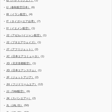
ID（バティックエア）
(1)
IJ（春秋航空日本）
(6)
IR（イラン航空）
(4)
IT（タイガーエア台湾）
(7)
IY（イエメン航空）
(1)
J2（アゼルバイジャン航空）
(1)
J2（ブタエアウェイズ）
(1)
J7（アフリジェット）
(2)
JC（日本エアコミュータ）
(1)
JD（北京首都航空）
(1)
JD（日本エアシステム）
(1)
JF（ジェットアジア）
(2)
JH（フジドリームエア）
(12)
JJ（TAM航空）
(6)
JK（スパンエアー）
(2)
JL（JAL 01）
(50)