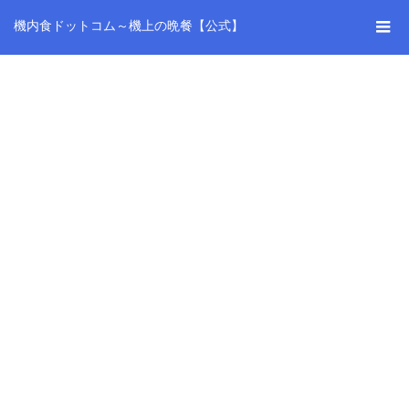
機内食ドットコム～機上の晩餐【公式】