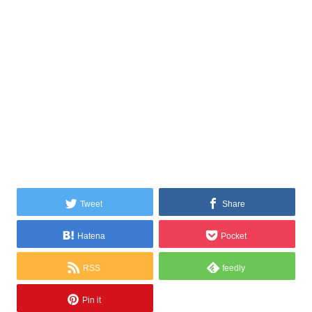
Tweet
Share
Hatena
Pocket
RSS
feedly
Pin it