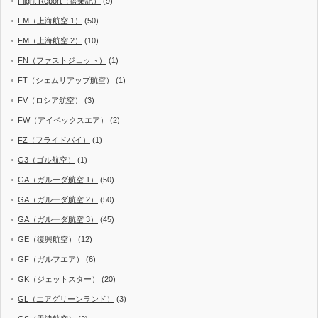
Flight Report（搭乗記）
(9)
FM（上海航空 1）
(50)
FM（上海航空 2）
(10)
FN（ファストジェット）
(1)
FT（シェムリアップ航空）
(1)
FV（ロシア航空）
(3)
FW（アイベックスエア）
(2)
FZ（フライドバイ）
(1)
G3（ゴル航空）
(1)
GA（ガルーダ航空 1）
(50)
GA（ガルーダ航空 2）
(50)
GA（ガルーダ航空 3）
(45)
GE（復興航空）
(12)
GF（ガルフエア）
(6)
GK（ジェットスター）
(20)
GL（エアグリーンランド）
(3)