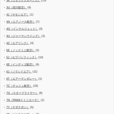
3K（ジェットスターアジ）
(13)
3U（四川航空）
(9)
4J（サモンエア）
(1)
4N（エアノース航空）
(7)
4O（インテルジェット）
(3)
4U（ジャーマンウイング）
(2)
4Z（エアリンク）
(4)
5E（ノックミニ航空）
(2)
5J（セブパシフィック）
(10)
6E（インディゴ航空）
(6)
6J（ソラシドエア）
(11)
6T（エアーマンダレー）
(1)
7C（チェジュ航空）
(25)
7G（スターフライヤー）
(8)
7N（PAWAドミニカーナ）
(1)
7Y（ヤダナポン）
(5)