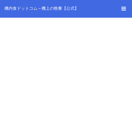
機内食ドットコム～機上の晩餐【公式】