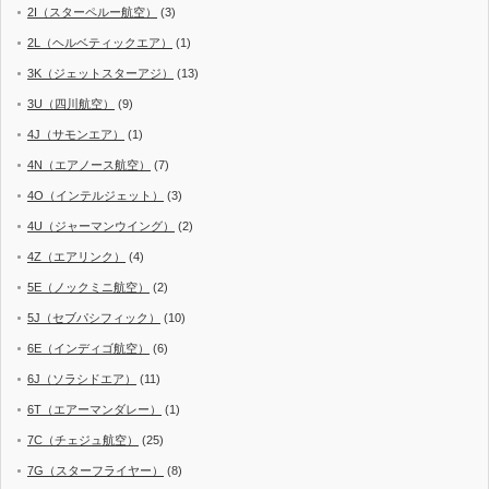
2I（スターペルー航空）
(3)
2L（ヘルベティックエア）
(1)
3K（ジェットスターアジ）
(13)
3U（四川航空）
(9)
4J（サモンエア）
(1)
4N（エアノース航空）
(7)
4O（インテルジェット）
(3)
4U（ジャーマンウイング）
(2)
4Z（エアリンク）
(4)
5E（ノックミニ航空）
(2)
5J（セブパシフィック）
(10)
6E（インディゴ航空）
(6)
6J（ソラシドエア）
(11)
6T（エアーマンダレー）
(1)
7C（チェジュ航空）
(25)
7G（スターフライヤー）
(8)