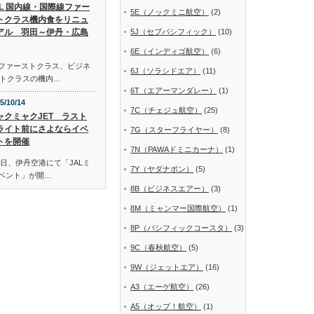
AL 国内線・国際線ファー
5E（ノックミニ航空）
(2)
トクラス機内食をリニュ
アル 羽田～伊丹・広島
5J（セブパシフィック）
(10)
6E（インディゴ航空）
(6)
線ファーストクラス、ビジネ
6J（ソラシドエア）
(11)
トクラスの機内…
6T（エアーマンダレー）
(1)
5/10/14
7C（チェジュ航空）
(25)
ャクミャクJET ラスト
ライト前にさよならイベ
7G（スターフライヤー）
(8)
トを開催
7N（PAWAドミニカーナ）
(1)
日、伊丹空港にて「JALミ
7Y（ヤダナポン）
(5)
イベント」が開…
8B（ビジネスエアー）
(3)
8M（ミャンマー国際航空）
(1)
8P（パシフィックコースタ）
(3)
9C（春秋航空）
(5)
9W（ジェットエア）
(16)
A3（エーゲ航空）
(26)
A5（オップ！航空）
(1)