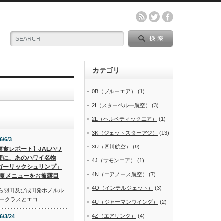
カテゴリ
0B（ブルーエア）
(1)
2I（スターペルー航空）
(3)
2L（ヘルベティックエア）
(1)
3K（ジェットスターアジ）
(13)
6/6/3
3U（四川航空）
(9)
実食レポート】JALハワ
便に、あのハワイ名物
4J（サモンエア）
(1)
ガーリックシュリンプ」
4N（エアノース航空）
(7)
夏メニューをお披露目
4O（インテルジェット）
(3)
から羽田及び成田発ホノルル
ークラスとエコ…
4U（ジャーマンウイング）
(2)
4Z（エアリンク）
(4)
6/3/24