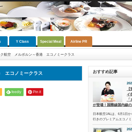
s
Y Class
Special Meal
Airline PR
ック航空 メルボルン～香港 エコノミークラス
おすすめ記事
港 エコノミークラス
202
【
feedly
Pin it
イ
「
が登場！国際線国内線の
日本航空JALは、6月1日
行きのプレミアムエコノミ
202