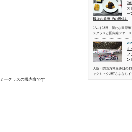
J
ス
ー
線はお弁当での提供に
JALは23日、新たな国際
スクラスと国内線ファース
202
ミ
フ
ン
大阪・関西万博最終日の13
ャクミャクJETさよなら
ミークラスの機内食です