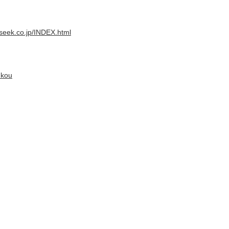
oseek.co.jp/INDEX.html
ukou