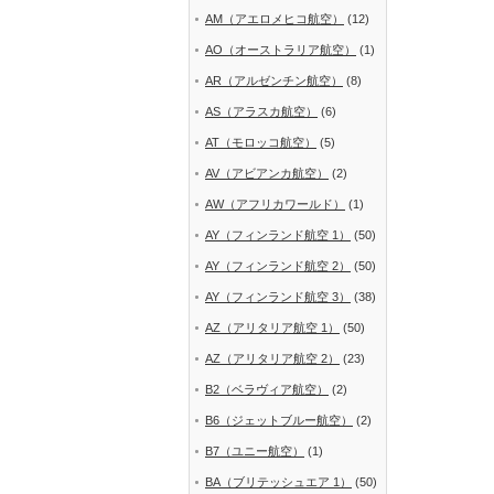
AM（アエロメヒコ航空）
(12)
AO（オーストラリア航空）
(1)
AR（アルゼンチン航空）
(8)
AS（アラスカ航空）
(6)
AT（モロッコ航空）
(5)
AV（アビアンカ航空）
(2)
AW（アフリカワールド）
(1)
AY（フィンランド航空 1）
(50)
AY（フィンランド航空 2）
(50)
AY（フィンランド航空 3）
(38)
AZ（アリタリア航空 1）
(50)
AZ（アリタリア航空 2）
(23)
B2（ベラヴィア航空）
(2)
B6（ジェットブルー航空）
(2)
B7（ユニー航空）
(1)
BA（ブリテッシュエア 1）
(50)