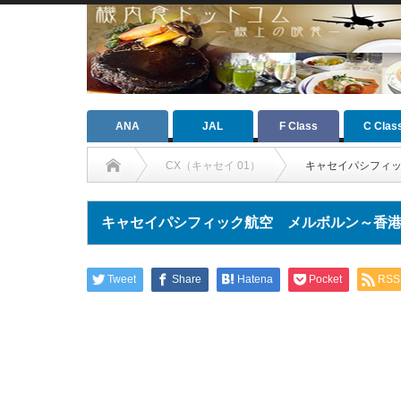
ANA
JAL
F Class
C Clas
CX（キャセイ 01）
キャセイパシフィ
キャセイパシフィック航空 メルボルン～香
Tweet
Share
Hatena
Pocket
RSS