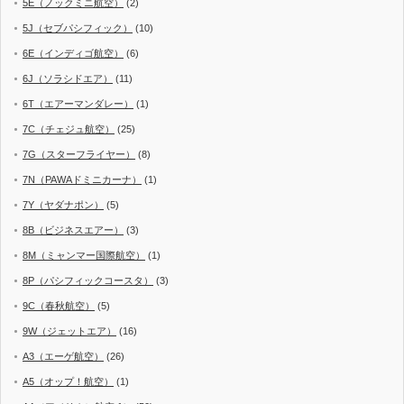
5E（ノックミニ航空）
(2)
5J（セブパシフィック）
(10)
6E（インディゴ航空）
(6)
6J（ソラシドエア）
(11)
6T（エアーマンダレー）
(1)
7C（チェジュ航空）
(25)
7G（スターフライヤー）
(8)
7N（PAWAドミニカーナ）
(1)
7Y（ヤダナポン）
(5)
8B（ビジネスエアー）
(3)
8M（ミャンマー国際航空）
(1)
8P（パシフィックコースタ）
(3)
9C（春秋航空）
(5)
9W（ジェットエア）
(16)
A3（エーゲ航空）
(26)
A5（オップ！航空）
(1)