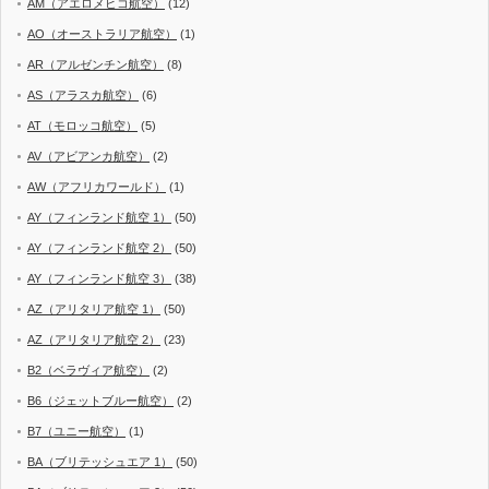
AM（アエロメヒコ航空）
(12)
AO（オーストラリア航空）
(1)
AR（アルゼンチン航空）
(8)
AS（アラスカ航空）
(6)
AT（モロッコ航空）
(5)
AV（アビアンカ航空）
(2)
AW（アフリカワールド）
(1)
AY（フィンランド航空 1）
(50)
AY（フィンランド航空 2）
(50)
AY（フィンランド航空 3）
(38)
AZ（アリタリア航空 1）
(50)
AZ（アリタリア航空 2）
(23)
B2（ベラヴィア航空）
(2)
B6（ジェットブルー航空）
(2)
B7（ユニー航空）
(1)
BA（ブリテッシュエア 1）
(50)