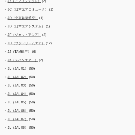
J7（アフリジェット）
(2)
JC（日本エアコミュータ）
(1)
JD（北京首都航空）
(1)
JD（日本エアシステム）
(1)
JF（ジェットアジア）
(2)
JH（フジドリームエア）
(12)
JJ（TAM航空）
(6)
JK（スパンエアー）
(2)
JL（JAL 01）
(50)
JL（JAL 02）
(50)
JL（JAL 03）
(50)
JL（JAL 04）
(50)
JL（JAL 05）
(50)
JL（JAL 06）
(50)
JL（JAL 07）
(50)
JL（JAL 08）
(50)