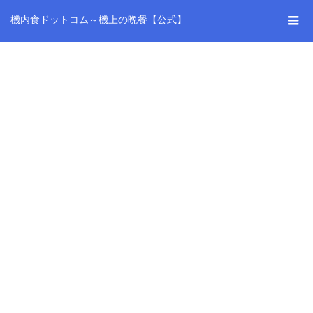
機内食ドットコム～機上の晩餐【公式】