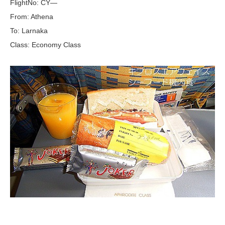
FlightNo: CY—
From: Athena
To: Larnaka
Class: Economy Class