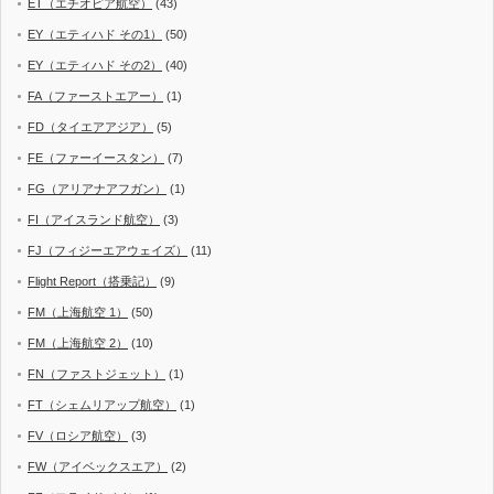
ET（エチオピア航空）
(43)
EY（エティハド その1）
(50)
EY（エティハド その2）
(40)
FA（ファーストエアー）
(1)
FD（タイエアアジア）
(5)
FE（ファーイースタン）
(7)
FG（アリアナアフガン）
(1)
FI（アイスランド航空）
(3)
FJ（フィジーエアウェイズ）
(11)
Flight Report（搭乗記）
(9)
FM（上海航空 1）
(50)
FM（上海航空 2）
(10)
FN（ファストジェット）
(1)
FT（シェムリアップ航空）
(1)
FV（ロシア航空）
(3)
FW（アイベックスエア）
(2)