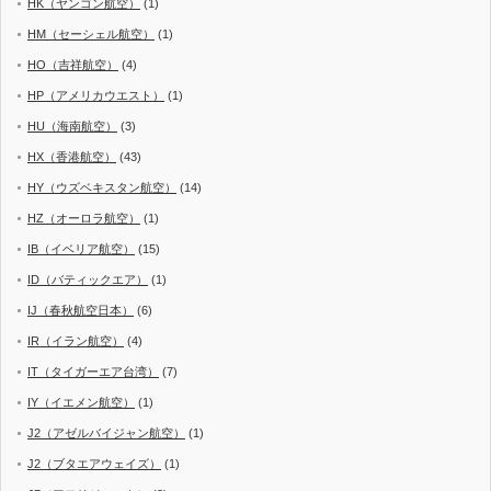
HK（ヤンゴン航空）
(1)
HM（セーシェル航空）
(1)
HO（吉祥航空）
(4)
HP（アメリカウエスト）
(1)
HU（海南航空）
(3)
HX（香港航空）
(43)
HY（ウズベキスタン航空）
(14)
HZ（オーロラ航空）
(1)
IB（イベリア航空）
(15)
ID（バティックエア）
(1)
IJ（春秋航空日本）
(6)
IR（イラン航空）
(4)
IT（タイガーエア台湾）
(7)
IY（イエメン航空）
(1)
J2（アゼルバイジャン航空）
(1)
J2（ブタエアウェイズ）
(1)