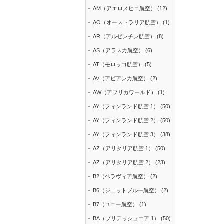
AM（アエロメヒコ航空）
(12)
AO（オーストラリア航空）
(1)
AR（アルゼンチン航空）
(8)
AS（アラスカ航空）
(6)
AT（モロッコ航空）
(5)
AV（アビアンカ航空）
(2)
AW（アフリカワールド）
(1)
AY（フィンランド航空 1）
(50)
AY（フィンランド航空 2）
(50)
AY（フィンランド航空 3）
(38)
AZ（アリタリア航空 1）
(50)
AZ（アリタリア航空 2）
(23)
B2（ベラヴィア航空）
(2)
B6（ジェットブルー航空）
(2)
B7（ユニー航空）
(1)
BA（ブリテッシュエア 1）
(50)