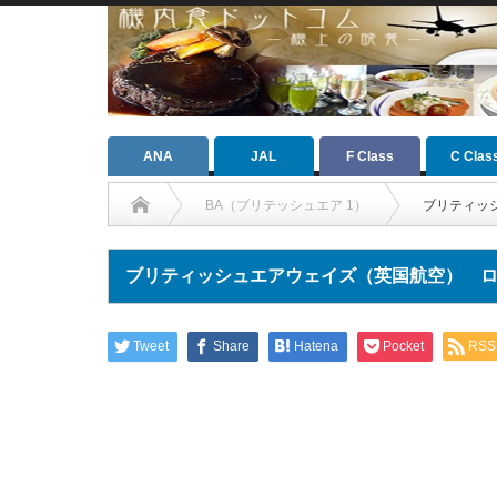
ANA
JAL
F Class
C Clas
BA（ブリテッシュエア 1）
ブリティッ
ブリティッシュエアウェイズ（英国航空） 
Tweet
Share
Hatena
Pocket
RSS