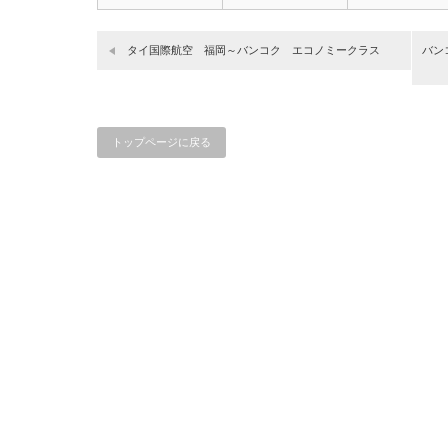
ノ…
タイ国際航空 福岡～バンコク エコノミークラス
バン
トップページに戻る