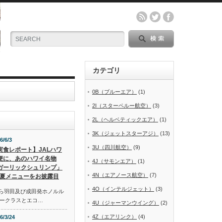
カテゴリ
0B（ブルーエア）
(1)
2I（スターペルー航空）
(3)
2L（ヘルベティックエア）
(1)
3K（ジェットスターアジ）
(13)
6/6/3
3U（四川航空）
(9)
実食レポート】JALハワ
便に、あのハワイ名物
4J（サモンエア）
(1)
ガーリックシュリンプ」
4N（エアノース航空）
(7)
夏メニューをお披露目
4O（インテルジェット）
(3)
から羽田及び成田発ホノルル
ークラスとエコ…
4U（ジャーマンウイング）
(2)
4Z（エアリンク）
(4)
6/3/24