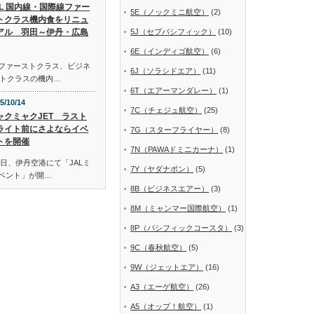
AL 国内線・国際線ファー
5E（ノックミニ航空）
(2)
トクラス機内食をリニュ
アル 羽田～伊丹・広島
5J（セブパシフィック）
(10)
6E（インディゴ航空）
(6)
線ファーストクラス、ビジネ
6J（ソラシドエア）
(11)
トクラスの機内…
6T（エアーマンダレー）
(1)
5/10/14
7C（チェジュ航空）
(25)
ャクミャクJET ラスト
ライト前にさよならイベ
7G（スターフライヤー）
(8)
トを開催
7N（PAWAドミニカーナ）
(1)
日、伊丹空港にて「JALミ
7Y（ヤダナポン）
(5)
イベント」が開…
8B（ビジネスエアー）
(3)
8M（ミャンマー国際航空）
(1)
8P（パシフィックコースタ）
(3)
9C（春秋航空）
(5)
9W（ジェットエア）
(16)
A3（エーゲ航空）
(26)
A5（オップ！航空）
(1)