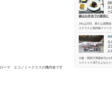
J
ス
ー
線はお弁当での提供に
JALは23日、新たな国際
スクラスと国内線ファース
202
ミ
フ
ン
大阪・関西万博最終日の13
ャクミャクJETさよなら
ローマ エコノミークラスの機内食です