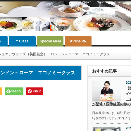
s
Y Class
Special Meal
Airline PR
シュエアウェイズ（英国航空） ロンドン～ローマ エコノミークラス
おすすめ記事
ロンドン～ローマ エコノミークラス
202
【
feedly
Pin it
イ
「
が登場！国際線国内線の
日本航空JALは、6月1日
行きのプレミアムエコノミ
202