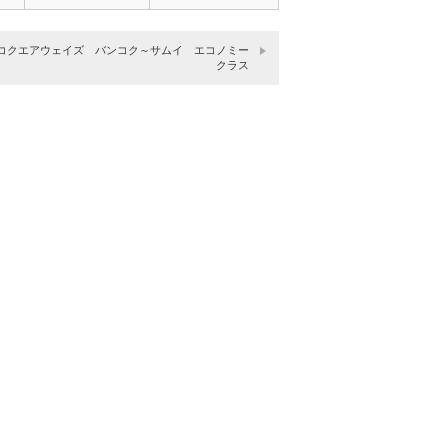
ラ…
コクエアウェイズ バンコク～サムイ エコノミー
クラス